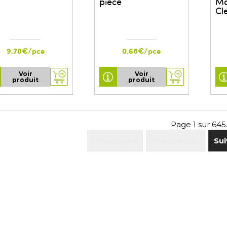
piece
Ma
Cl
9.70€/pce
0.68€/pce
Voir
Voir
produit
produit
Page 1 sur 645
« Première
Précédente
Sui