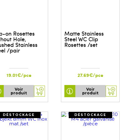
ip-on Rosettes
Matte Stainless
thout Hole,
Steel WC Clip
ushed Stainless
Rosettes /set
eel /pair
19.01€/pce
27.69€/pce
Voir
Voir
produit
produit
DÉSTOCKAGE
DÉSTOCKAGE