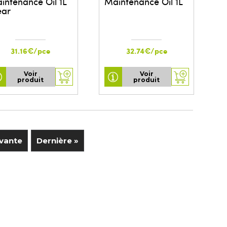
intenance Oil 1L
Maintenance Oil 1L
ear
31.16€/pce
32.74€/pce
Voir
Voir
produit
produit
.
vante
Dernière »