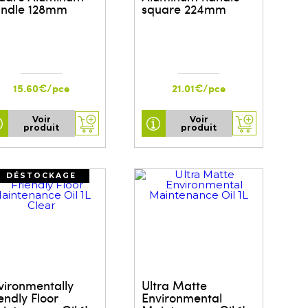
ndle 128mm
square 224mm
15.60€/pce
21.01€/pce
Voir
Voir
produit
produit
DÉSTOCKAGE
vironmentally
Ultra Matte
endly Floor
Environmental