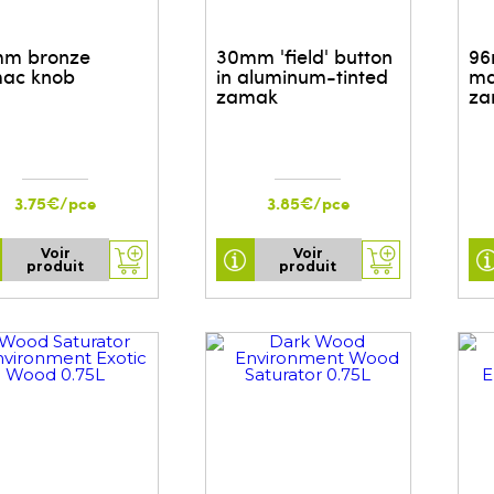
m bronze
30mm 'field' button
96
ac knob
in aluminum-tinted
ma
zamak
za
3.75€/pce
3.85€/pce
Voir
Voir
produit
produit