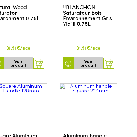
tural Wood
!!BLANCHON
turator
Saturateur Bois
vironment 0.75L
Environnement Gris
Vieilli 0,75L
31.91€/pce
31.91€/pce
Voir
Voir
produit
produit
uare Aluminum
Aluminum handle