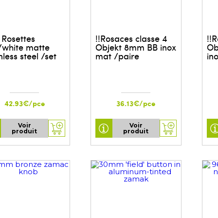
 Rosettes
!!Rosaces classe 4
!!
/white matte
Objekt 8mm BB inox
Ob
nless steel /set
mat /paire
in
42.93€/pce
36.13€/pce
Voir
Voir
produit
produit