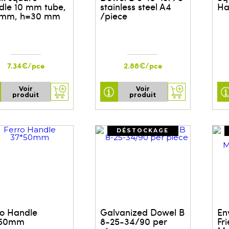
dle 10 mm tube,
stainless steel A4
Ha
 mm, h=30 mm
/piece
7.34€/pce
2.88€/pce
Voir
Voir
produit
produit
DÉSTOCKAGE
ro Handle
Galvanized Dowel B
En
*50mm
8-25-34/90 per
Fri