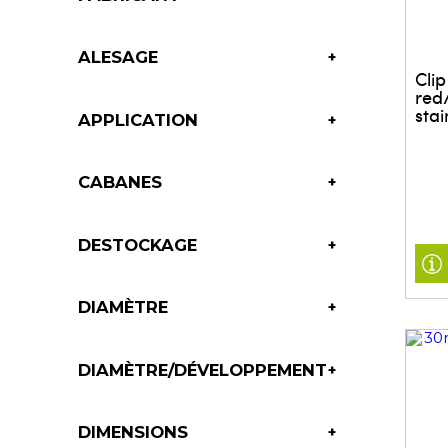
MULTI SERVICE DECOUPE
NES FASTENERS & FIXINGS
OPTION TAPE SPECIALTIES
SGH Metall-und Kunststoff- Technologie
ALESAGE
Clip
red
stai
APPLICATION
CABANES
DESTOCKAGE
DIAMÈTRE
DIAMÈTRE/DÉVELOPPEMENT
DIMENSIONS