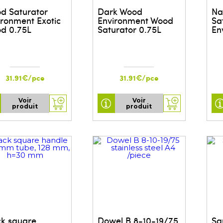
d Saturator
Dark Wood
Na
ironment Exotic
Environment Wood
Sa
d 0.75L
Saturator 0.75L
En
31.91€/pce
31.91€/pce
Voir
Voir
produit
produit
ck square
Dowel B 8-10-19/75
Sq