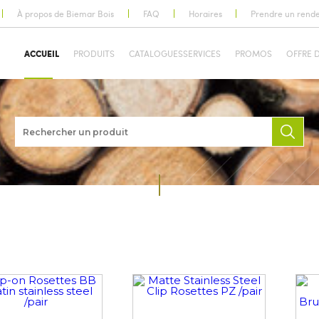
À propos de Biemar Bois
FAQ
Horaires
Prendre un rend
ACCUEIL
PRODUITS
CATALOGUES
SERVICES
PROMOS
OFFRE 