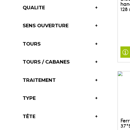
han
QUALITE
128
SENS OUVERTURE
POUSSEE DROITE - TIRE GAUCHE
POUSSEE GAUCHE - TIRE DROITE
TOURS
TOURS / CABANES
TRAITEMENT
TYPE
VERROU POUR CADENAS
TÊTE
Fer
37