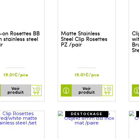
p-on Rosettes BB
Matte Stainless
Cl
n stainless steel
Steel Clip Rosettes
wi
ir
PZ /pair
Br
St
19.01€/pce
19.01€/pce
Voir
Voir
produit
produit
DÉSTOCKAGE