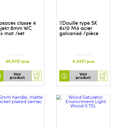
Rosaces classe 4
!!Douille type SK
jekt 8mm WC
8x10 M4 acier
ox mat /set
galvanisé /pièce
45.51€/pce
0.24€/pce
Voir
Voir
produit
produit