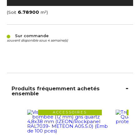
(Soit
m²)
Sur commande
souvent disponible sous 4 semaine(s)
Produits fréquemment achetés
ensemble
ACCESSOIRES
VE