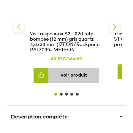
Vis Trespa inox A2 TX20 tête
Trespa 
bombée (12 mm) gris quartz
ST Quar
4,8x38 mm (IZEON/Rockpanel
protecti
RAL7039- METEON …
40.87€/bte100
Voir produit
Description complète