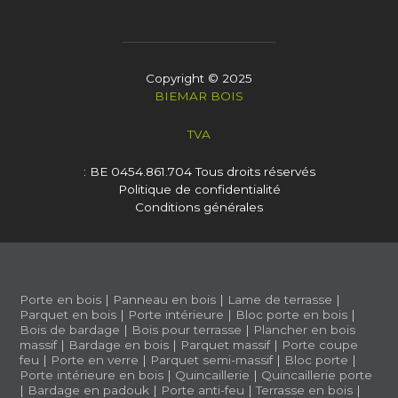
Copyright © 2025
BIEMAR BOIS
TVA
: BE 0454.861.704
Tous droits réservés
Politique de confidentialité
Conditions générales
Porte en bois
|
Panneau en bois
|
Lame de terrasse
|
Parquet en bois
|
Porte intérieure
|
Bloc porte en bois
|
Bois de bardage
|
Bois pour terrasse
|
Plancher en bois
massif
|
Bardage en bois
|
Parquet massif
|
Porte coupe
feu
|
Porte en verre
|
Parquet semi-massif
|
Bloc porte
|
Porte intérieure en bois
|
Quincaillerie
|
Quincaillerie porte
|
Bardage en padouk
|
Porte anti-feu
|
Terrasse en bois
|