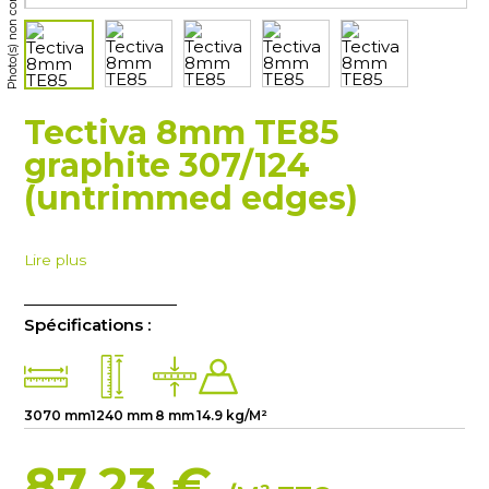
Photo(s) non contractuelle(s)
Tectiva 8mm TE85
graphite 307/124
(untrimmed edges)
Lire plus
Spécifications :
3070 mm
1240 mm
8 mm
14.9 kg/M²
87.23 €