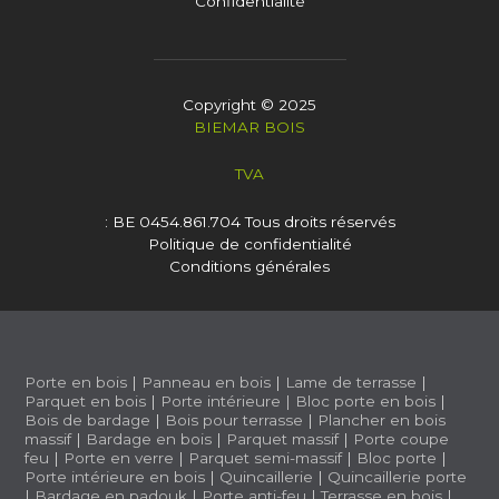
Confidentialité
Copyright © 2025
BIEMAR BOIS
TVA
: BE 0454.861.704
Tous droits réservés
Politique de confidentialité
Conditions générales
Porte en bois
|
Panneau en bois
|
Lame de terrasse
|
Parquet en bois
|
Porte intérieure
|
Bloc porte en bois
|
Bois de bardage
|
Bois pour terrasse
|
Plancher en bois
massif
|
Bardage en bois
|
Parquet massif
|
Porte coupe
feu
|
Porte en verre
|
Parquet semi-massif
|
Bloc porte
|
Porte intérieure en bois
|
Quincaillerie
|
Quincaillerie porte
|
Bardage en padouk
|
Porte anti-feu
|
Terrasse en bois
|