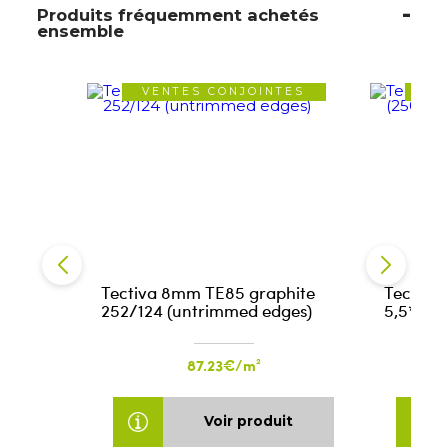
Produits fréquemment achetés
ensemble
VENTES CONJOINTES
VE
Tectiva 8mm TE85 graphite
Tectiva 
252/124 (untrimmed edges)
5,5*40 
87.23€/m²
Voir produit