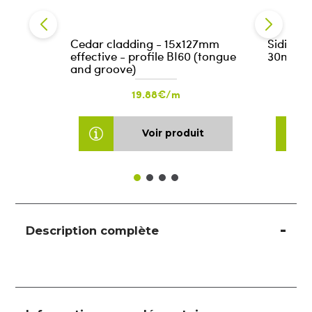
Cedar cladding - 15x127mm
Siding 
effective - profile BI60 (tongue
30m roll
and groove)
19.88€/m
Voir produit
Description complète