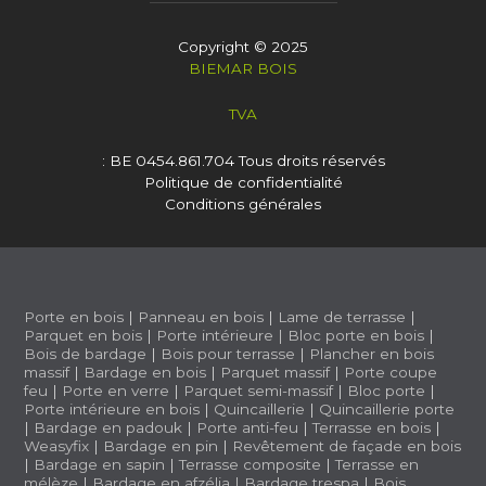
Copyright © 2025
BIEMAR BOIS
TVA
: BE 0454.861.704
Tous droits réservés
Politique de confidentialité
Conditions générales
Porte en bois
|
Panneau en bois
|
Lame de terrasse
|
Parquet en bois
|
Porte intérieure
|
Bloc porte en bois
|
Bois de bardage
|
Bois pour terrasse
|
Plancher en bois
massif
|
Bardage en bois
|
Parquet massif
|
Porte coupe
feu
|
Porte en verre
|
Parquet semi-massif
|
Bloc porte
|
Porte intérieure en bois
|
Quincaillerie
|
Quincaillerie porte
|
Bardage en padouk
|
Porte anti-feu
|
Terrasse en bois
|
Weasyfix
|
Bardage en pin
|
Revêtement de façade en bois
|
Bardage en sapin
|
Terrasse composite
|
Terrasse en
mélèze
|
Bardage en afzélia |
Bardage trespa
|
Bois