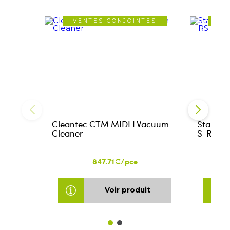
VENTES CONJOINTES
VE
Cleantec CTM MIDI I Vacuum
Standar
Cleaner
S-RS P
847.71€/pce
Voir produit