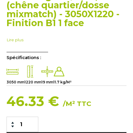
(chêne quartier/dosse
mixmatch) - 3050X1220 -
Finition B1 1 face
Lire plus
Spécifications :
3050 mm
1220 mm
19 mm
11.7 kg/M²
46.33 €
/M² TTC