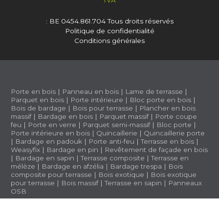
TVA
: BE 0454.861.704
Tous droits réservés
Politique de confidentialité
Conditions générales
Porte en bois
|
Panneau en bois
|
Lame de terrasse
|
Parquet en bois
|
Porte intérieure
|
Bloc porte en bois
|
Bois de bardage
|
Bois pour terrasse
|
Plancher en bois
massif
|
Bardage en bois
|
Parquet massif
|
Porte coupe
feu
|
Porte en verre
|
Parquet semi-massif
|
Bloc porte
|
Porte intérieure en bois
|
Quincaillerie
|
Quincaillerie porte
|
Bardage en padouk
|
Porte anti-feu
|
Terrasse en bois
|
Weasyfix
|
Bardage en pin
|
Revêtement de façade en bois
|
Bardage en sapin
|
Terrasse composite
|
Terrasse en
mélèze
|
Bardage en afzélia |
Bardage trespa
|
Bois
composite pour terrasse
|
Bois exotique
|
Bois exotique
pour terrasse
|
Bois massif
|
Terrasse en sapin
|
Panneaux
OSB