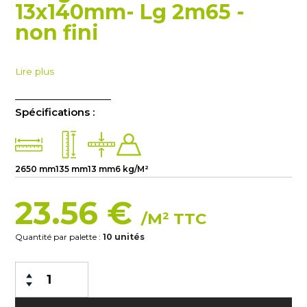
13x140mm- Lg 2m65 -
non fini
Lire plus
Spécifications :
2650 mm
135 mm
13 mm
6 kg/M²
23.56 €
/M² TTC
Quantité par palette :
10 unités