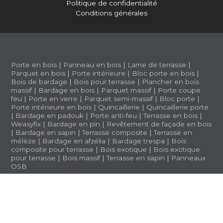
Politique de confidentialité
Conditions générales
Porte en bois
|
Panneau en bois
|
Lame de terrasse
|
Parquet en bois
|
Porte intérieure
|
Bloc porte en bois
|
Bois de bardage
|
Bois pour terrasse
|
Plancher en bois
massif
|
Bardage en bois
|
Parquet massif
|
Porte coupe
feu
|
Porte en verre
|
Parquet semi-massif
|
Bloc porte
|
Porte intérieure en bois
|
Quincaillerie
|
Quincaillerie porte
|
Bardage en padouk
|
Porte anti-feu
|
Terrasse en bois
|
Weasyfix
|
Bardage en pin
|
Revêtement de façade en bois
|
Bardage en sapin
|
Terrasse composite
|
Terrasse en
mélèze
|
Bardage en afzélia |
Bardage trespa
|
Bois
composite pour terrasse
|
Bois exotique
|
Bois exotique
pour terrasse
|
Bois massif
|
Terrasse en sapin
|
Panneaux
OSB
BWS 1.3.5 (a1b2ff6)