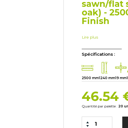
sawn/flat
oak) - 250
Finish
Lire plus
Spécifications :
2500 mm
1240 mm
19 mm
46.54
Quantité par palette :
20 u