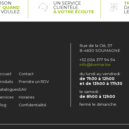
AISON
UN SERVICE
T
T QUAND
CLIENTÈLE
D
 VOULEZ
À VOTRE ÉCOUTE
L
Rue de la Clé, 57
B-4630 SOUMAGNE
+32 (0)4 377 94 94
info@biemar.be
du lundi au vendredi :
ccueil
Contact
de 7h30 à 12h00
roduits
Prendre un RDV
et de 13h00 à 17h30
atalogues
SAV
le samedi :
de 8h00 à 12h00
ervices
Horaires
fermé le dimanche
log
Confidentialité