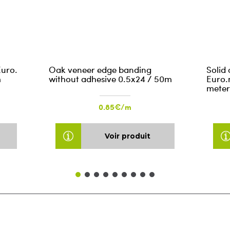
Euro.
Oak veneer edge banding
Solid
m
without adhesive 0.5x24 / 50m
Euro.
meter
0.85€/m
Voir produit