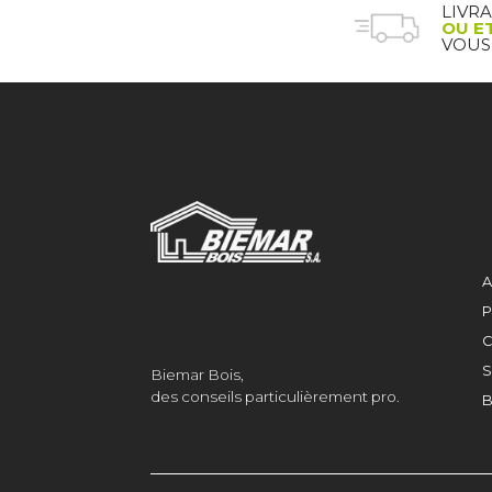
LIVR
OU E
VOUS
A
P
C
S
Biemar Bois,
des conseils particulièrement pro.
B