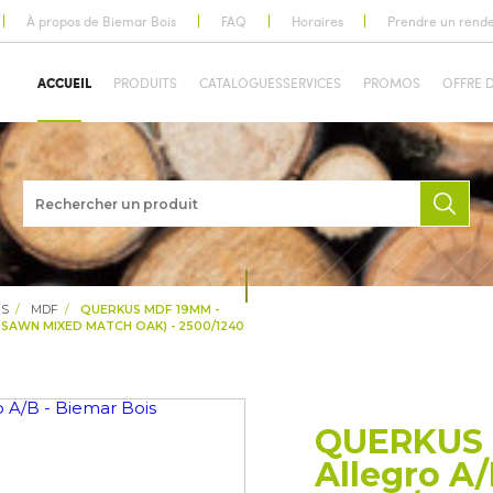
À propos de Biemar Bois
FAQ
Horaires
Prendre un rend
ACCUEIL
PRODUITS
CATALOGUES
SERVICES
PROMOS
OFFRE 
IS
MDF
QUERKUS MDF 19MM -
SAWN MIXED MATCH OAK) - 2500/1240
QUERKUS 
Allegro A/