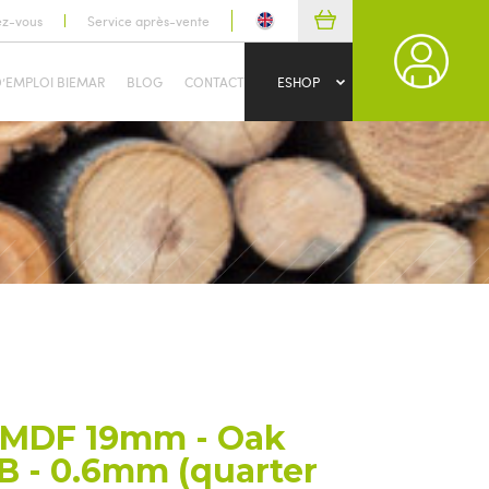
ez-vous
Service après-vente
D’EMPLOI BIEMAR
BLOG
CONTACT
ESHOP
MDF 19mm - Oak
B - 0.6mm (quarter