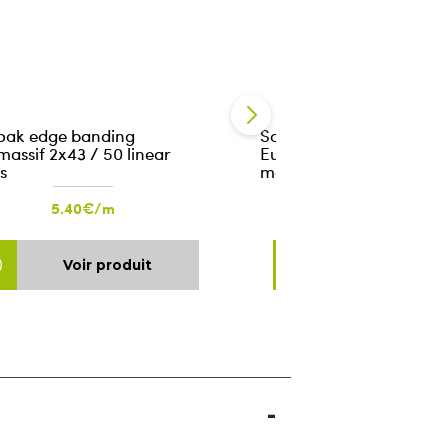
 oak edge banding
Solid Oak Edge Banding
massif 2x43 / 50 linear
Euro.massif 2x33 / 50 li
s
meters
5.40€/m
4.19€/m
Voir produit
Voir produ