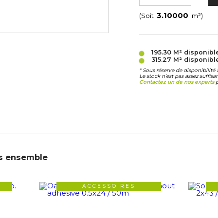
(Soit
m²)
195.30 M²
disponibl
315.27 M²
disponibl
* Sous réserve de disponibilit
Le stock n’est pas assez suffis
Contactez un de nos experts
p
s ensemble
ACCESSOIRES