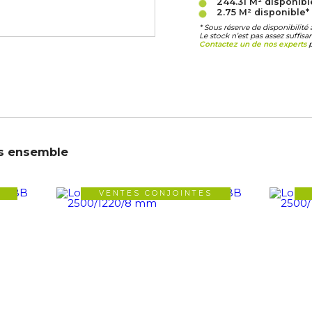
244.31 M²
disponib
2.75 M²
disponible*
* Sous réserve de disponibilit
Le stock n’est pas assez suffis
Contactez un de nos experts
p
s ensemble
VENTES CONJOINTES