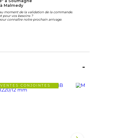
le* à Soumagne
 à Malmedy
é au moment de la validation de la commande.
ant pour vos besoins ?
our connaître notre prochain arrivage.
VENTES CONJOINTES
VENTES CONJOIN