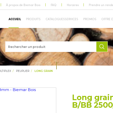
À propos de Biemar Bois
FAQ
Horaires
Prendre un rend
ACCUEIL
PRODUITS
CATALOGUES
SERVICES
PROMOS
OFFRE 
LTIPLEX
PEUPLIER
LONG GRAIN
Long grai
B/BB 2500