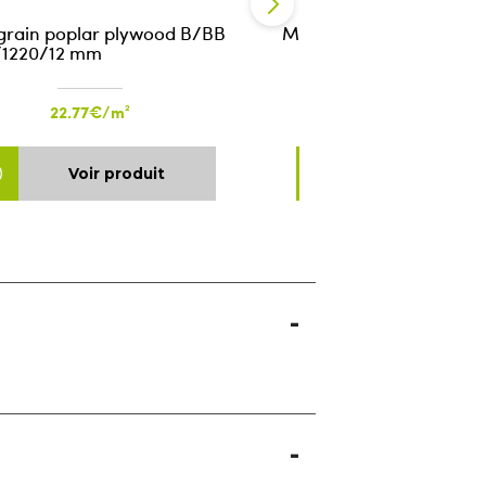
grain poplar plywood B/BB
MDF 18mm (Fibrabel) 2
/1220/12 mm
22.77€/m²
12.52€/m²
Voir produit
Voir produ