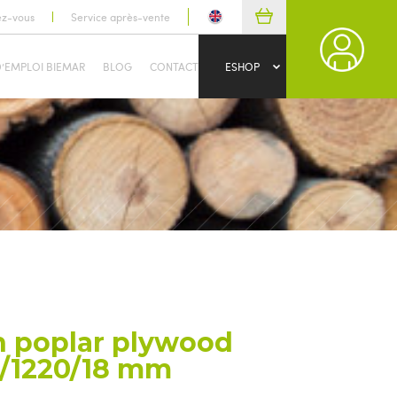
ez-vous
Service après-vente
D’EMPLOI BIEMAR
BLOG
CONTACT
ESHOP
n poplar plywood
/1220/18 mm