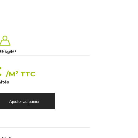
29 kg/M²
€
/M² TTC
nités