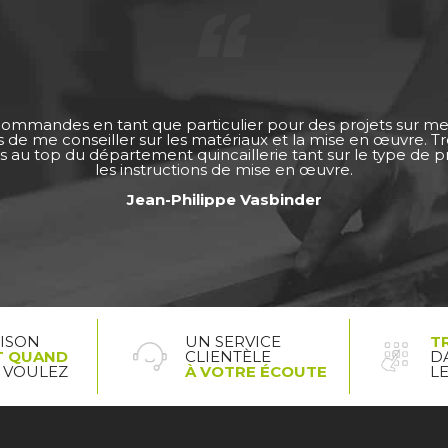
 commandes en tant que particulier pour des projets sur m
ps de me conseiller sur les matériaux et la mise en œuvre. 
s au top du département quincaillerie tant sur le type de pro
les instructions de mise en œuvre.
Jean-Philippe Vasbinder
AISON
UN SERVICE
T
T QUAND
CLIENTÈLE
D
 VOULEZ
À VOTRE ÉCOUTE
L