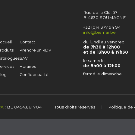
Rue de la Clé, 57
B-4630 SOUMAGNE
+32 (0)4 377 94 94
info@biemar.be
du lundi au vendredi :
ccueil
Contact
de 7h30 à 12h00
roduits
Prendre un RDV
et de 13h00 à 17h30
atalogues
SAV
le samedi :
de 8h00 à 12h00
ervices
Horaires
fermé le dimanche
log
Confidentialité
VA
: BE 0454.861.704
|
Tous droits réservés
|
Politique de 