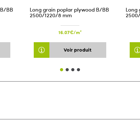
 B/BB
Long grain poplar plywood B/BB
Long 
2500/1220/8 mm
2500
16.07€/m²
Voir produit