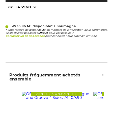
(Soit
m²)
4736.86 M²
disponible* à Soumagne
* Sous réserve de disponibilité au moment de la validation de la commande.
Le stock n’est pas assez suffisant pour vos besoins ?
Contactez un de nos experts
pour connaître notre prochain arrivage.
Produits fréquemment achetés
ensemble
VENTES CONJOINTES
VE