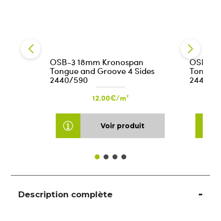
OSB-3 18mm Kronospan
OSB-3 
Tongue and Groove 4 Sides
Tongue 
2440/590
2440/5
12.00€/m²
Voir produit
Description complète