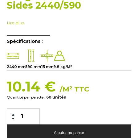
Sides 2440/590
Lire plus
Spécifications :
2440 mm
590 mm
15 mm
9.8 kg/M²
10.14 €
/M² TTC
Quantité par palette :
60 unités