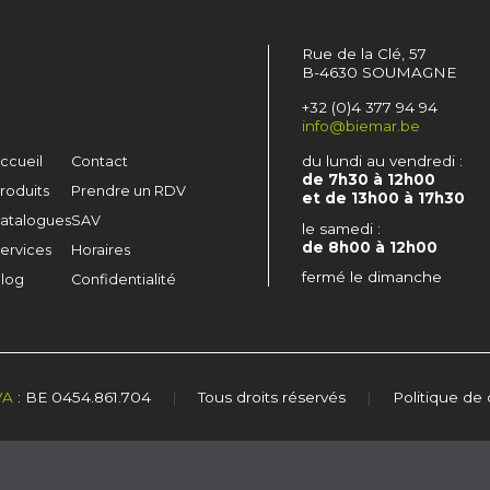
Rue de la Clé, 57
B-4630 SOUMAGNE
+32 (0)4 377 94 94
info@biemar.be
du lundi au vendredi :
ccueil
Contact
de 7h30 à 12h00
roduits
Prendre un RDV
et de 13h00 à 17h30
atalogues
SAV
le samedi :
de 8h00 à 12h00
ervices
Horaires
fermé le dimanche
log
Confidentialité
VA
: BE 0454.861.704
|
Tous droits réservés
|
Politique de 