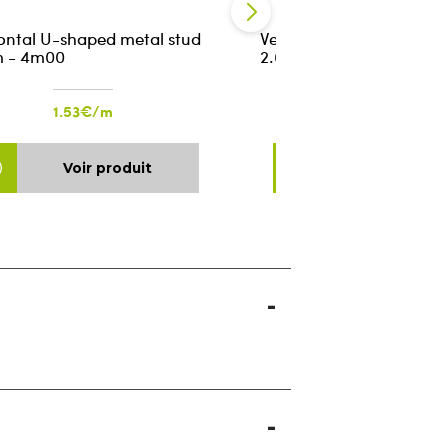
ontal U-shaped metal stud
Vertical metal stud C 5
 - 4m00
2.6m
1.53€/m
1.78€/m
Voir produit
Voir produ