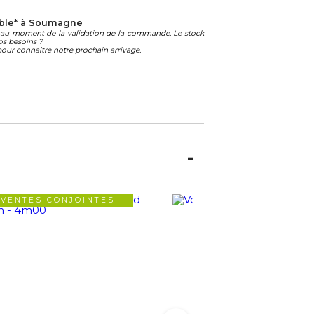
ble* à Soumagne
té au moment de la validation de la commande. Le stock
os besoins ?
our connaître notre prochain arrivage.
VENTES CONJOINTES
VENTES CONJOIN