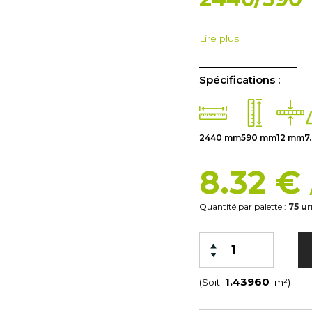
Lire plus
Spécifications :
2440 mm
590 mm
12 mm
7
8.32 €
Quantité par palette :
75 u
(Soit
m²)