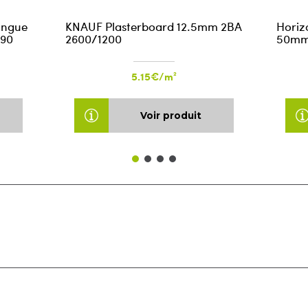
ongue
KNAUF Plasterboard 12.5mm 2BA
Horiz
590
2600/1200
50mm
5.15€/m²
Voir produit