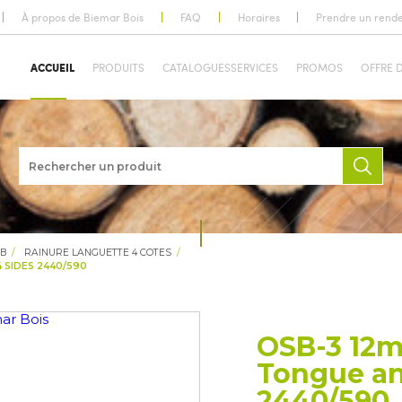
À propos de Biemar Bois
FAQ
Horaires
Prendre un rend
ACCUEIL
PRODUITS
CATALOGUES
SERVICES
PROMOS
OFFRE 
B
RAINURE LANGUETTE 4 COTES
SIDES 2440/590
OSB-3 12
Tongue an
2440/590