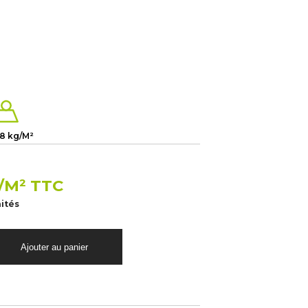
.8 kg/M²
/M² TTC
nités