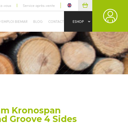
ez-vous
Service après-vente
D’EMPLOI BIEMAR
BLOG
CONTACT
ESHOP
mm Kronospan
d Groove 4 Sides