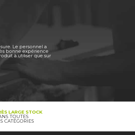
esure. Le personnel a
Très bonne expérience
duit à utiliser que sur
RÈS LARGE STOCK
ANS TOUTES
ES CATÉGORIES