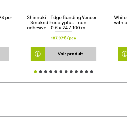
23 per
Shinnoki - Edge Banding Veneer
White
- Smoked Eucalyptus - non-
with 
adhesive - 0.6 x 24 / 100 m
187.97€/pce
Voir produit