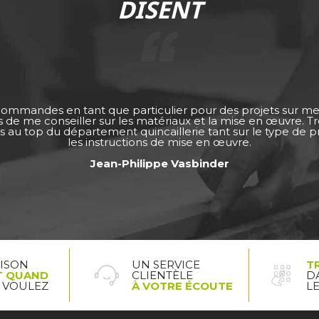
DISENT
 commandes en tant que particulier pour des projets sur m
ps de me conseiller sur les matériaux et la mise en œuvre. 
s au top du département quincaillerie tant sur le type de pro
les instructions de mise en œuvre.
Jean-Philippe Vasbinder
AISON
UN SERVICE
T
T QUAND
CLIENTÈLE
D
 VOULEZ
À VOTRE ÉCOUTE
L