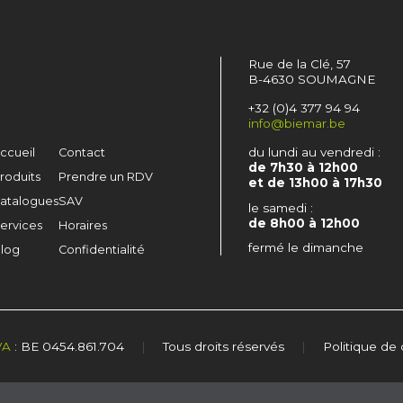
Rue de la Clé, 57
B-4630 SOUMAGNE
+32 (0)4 377 94 94
info@biemar.be
du lundi au vendredi :
ccueil
Contact
de 7h30 à 12h00
roduits
Prendre un RDV
et de 13h00 à 17h30
atalogues
SAV
le samedi :
de 8h00 à 12h00
ervices
Horaires
fermé le dimanche
log
Confidentialité
VA
: BE 0454.861.704
|
Tous droits réservés
|
Politique de 