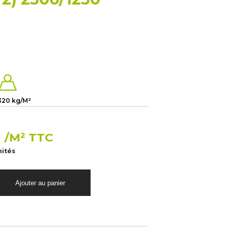
320 kg/M²
€
/M² TTC
nités