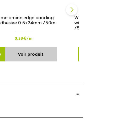
 melamine edge banding
White melamine edge b
adhesive 0.5x24mm /50m
without adhesive 0.5x
/50m
0.39€/m
0.34€/m
Voir produit
Voir produ