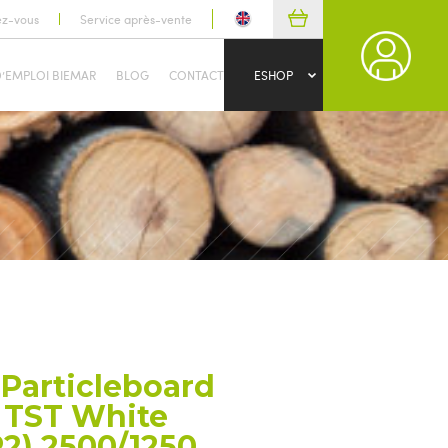
ez-vous
Service après-vente
D’EMPLOI BIEMAR
BLOG
CONTACT
ESHOP
Particleboard
 TST White
P2) 2500/1250