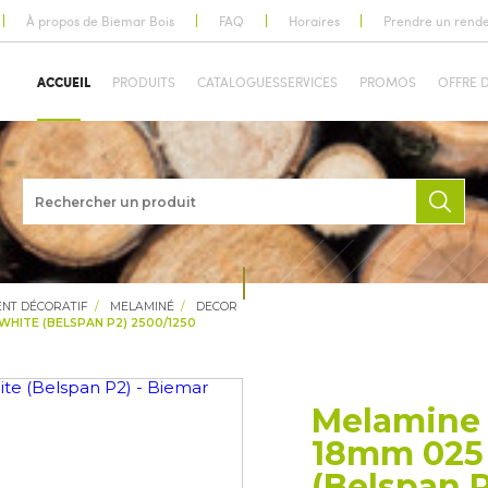
À propos de Biemar Bois
FAQ
Horaires
Prendre un rend
ACCUEIL
PRODUITS
CATALOGUES
SERVICES
PROMOS
OFFRE 
NT DÉCORATIF
MELAMINÉ
DECOR
HITE (BELSPAN P2) 2500/1250
Melamine 
18mm 025
(Belspan 