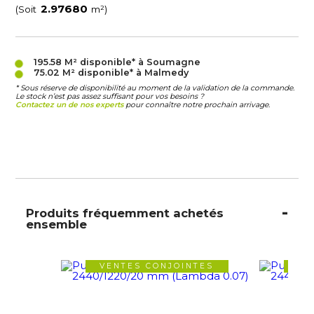
(Soit
m²)
195.58 M²
disponible* à Soumagne
75.02 M²
disponible* à Malmedy
* Sous réserve de disponibilité au moment de la validation de la commande.
Le stock n’est pas assez suffisant pour vos besoins ?
Contactez un de nos experts
pour connaître notre prochain arrivage.
Produits fréquemment achetés
ensemble
VENTES CONJOINTES
VE