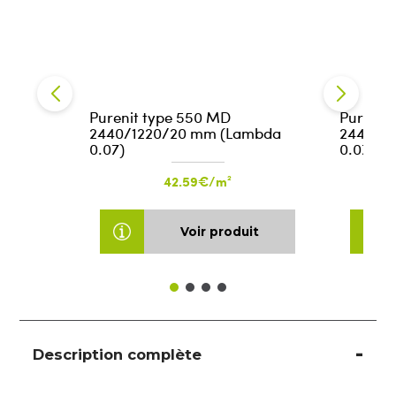
Purenit type 550 MD
Purenit
2440/1220/20 mm (Lambda
2440/1
0.07)
0.07)
42.59€/m²
Voir produit
Description complète