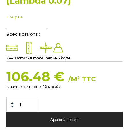
(Lambda 0.07)
Lire plus
Spécifications :
2440 mm
1220 mm
50 mm
74.3 kg/M²
106.48 €
/M² TTC
Quantité par palette :
12 unités