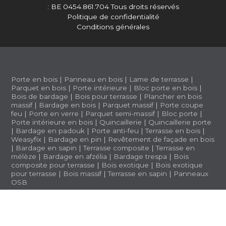
: BE 0454.861.704
Tous droits réservés
Politique de confidentialité
Conditions générales
Porte en bois
|
Panneau en bois
|
Lame de terrasse
|
Parquet en bois
|
Porte intérieure
|
Bloc porte en bois
|
Bois de bardage
|
Bois pour terrasse
|
Plancher en bois
massif
|
Bardage en bois
|
Parquet massif
|
Porte coupe
feu
|
Porte en verre
|
Parquet semi-massif
|
Bloc porte
|
Porte intérieure en bois
|
Quincaillerie
|
Quincaillerie porte
|
Bardage en padouk
|
Porte anti-feu
|
Terrasse en bois
|
Weasyfix
|
Bardage en pin
|
Revêtement de façade en bois
|
Bardage en sapin
|
Terrasse composite
|
Terrasse en
mélèze
|
Bardage en afzélia |
Bardage trespa
|
Bois
composite pour terrasse
|
Bois exotique
|
Bois exotique
pour terrasse
|
Bois massif
|
Terrasse en sapin
|
Panneaux
OSB