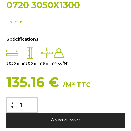
0720 3050X1300
Lire plus
Spécifications :
3050 mm
1300 mm
18 mm
14 kg/M²
135.16 €
/M² TTC