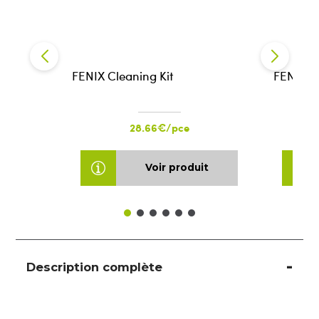
FENIX Cleaning Kit
FENIX Cl
28.66€/pce
Voir produit
Description complète