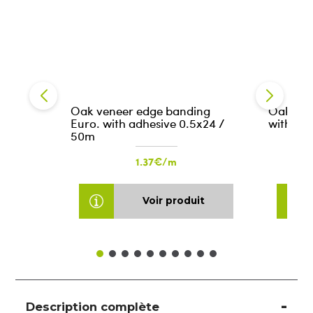
Oak veneer edge banding
Oak ven
Euro. with adhesive 0.5x24 /
without
50m
1.37€/m
Voir produit
Description complète