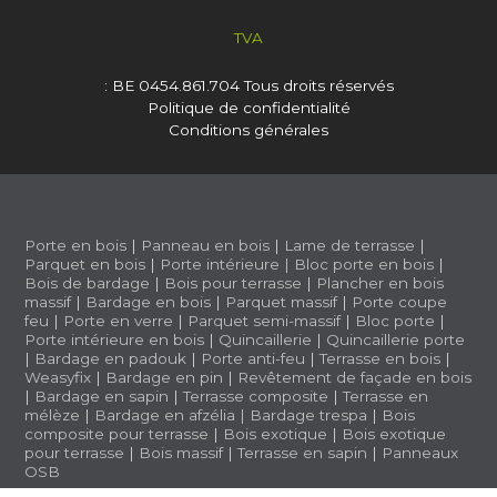
TVA
: BE 0454.861.704
Tous droits réservés
Politique de confidentialité
Conditions générales
Porte en bois
|
Panneau en bois
|
Lame de terrasse
|
Parquet en bois
|
Porte intérieure
|
Bloc porte en bois
|
Bois de bardage
|
Bois pour terrasse
|
Plancher en bois
massif
|
Bardage en bois
|
Parquet massif
|
Porte coupe
feu
|
Porte en verre
|
Parquet semi-massif
|
Bloc porte
|
Porte intérieure en bois
|
Quincaillerie
|
Quincaillerie porte
|
Bardage en padouk
|
Porte anti-feu
|
Terrasse en bois
|
Weasyfix
|
Bardage en pin
|
Revêtement de façade en bois
|
Bardage en sapin
|
Terrasse composite
|
Terrasse en
mélèze
|
Bardage en afzélia |
Bardage trespa
|
Bois
composite pour terrasse
|
Bois exotique
|
Bois exotique
pour terrasse
|
Bois massif
|
Terrasse en sapin
|
Panneaux
OSB