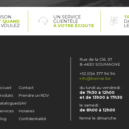
AISON
UN SERVICE
T
T QUAND
CLIENTÈLE
D
 VOULEZ
À VOTRE ÉCOUTE
L
Rue de la Clé, 57
B-4630 SOUMAGNE
+32 (0)4 377 94 94
info@biemar.be
du lundi au vendredi :
ccueil
Contact
de 7h30 à 12h00
roduits
Prendre un RDV
et de 13h00 à 17h30
atalogues
SAV
le samedi :
de 8h00 à 12h00
ervices
Horaires
fermé le dimanche
log
Confidentialité