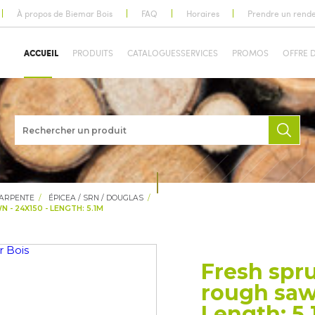
À propos de Biemar Bois
FAQ
Horaires
Prendre un rend
ACCUEIL
PRODUITS
CATALOGUES
SERVICES
PROMOS
OFFRE 
HARPENTE
ÉPICEA / SRN / DOUGLAS
- 24X150 - LENGTH: 5.1M
Fresh spr
rough saw
Length: 5