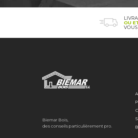
LIVR
OU E
VOUS
A
P
C
S
Biemar Bois,
des conseils particulièrement pro.
B