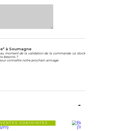
le* à Soumagne
té au moment de la validation de la commande. Le stock
os besoins ?
our connaître notre prochain arrivage.
VENTES CONJOINTES
VENTES CONJOIN