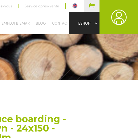
ez-vous
Service après-vente
D’EMPLOI BIEMAR
BLOG
CONTACT
ESHOP
uce boarding -
n - 24x150 -
.1m