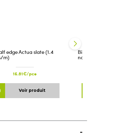
alf edge Actua slate (1.4
Bisch Alegra slate-color
s/m)
no.703 (10.5 pieces/m2)
16.81€/pce
3.07€/pce
Voir produit
Voir produ