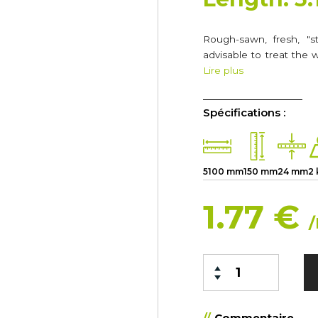
Rough-sawn, fresh, "st
advisable to treat the 
Lire plus
Spécifications :
5100 mm
150 mm
24 mm
2
1.77 €
Commentaire