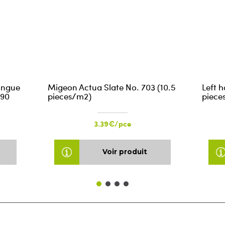
ongue
Migeon Actua Slate No. 703 (10.5
Left h
590
pieces/m2)
piece
3.39€/pce
Voir produit