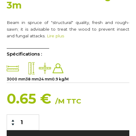
3m
Beam in spruce of "structural" quality, fresh and rough-
sawn; it is advisable to treat the wood to prevent insect
and fungal attacks.
Lire plus
Spécifications :
3000 mm
38 mm
24 mm
0.9 kg/M
0.65 €
/M TTC