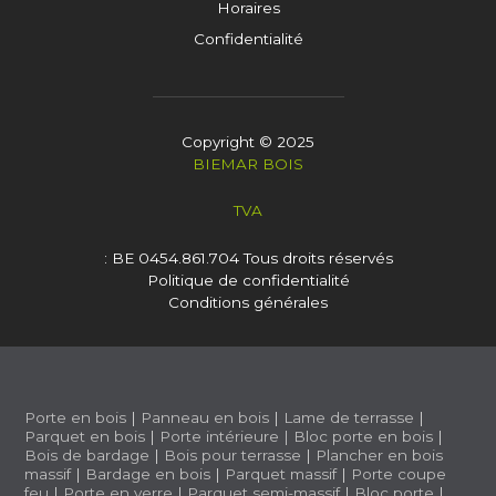
Horaires
Confidentialité
Copyright © 2025
BIEMAR BOIS
TVA
: BE 0454.861.704
Tous droits réservés
Politique de confidentialité
Conditions générales
Porte en bois
|
Panneau en bois
|
Lame de terrasse
|
Parquet en bois
|
Porte intérieure
|
Bloc porte en bois
|
Bois de bardage
|
Bois pour terrasse
|
Plancher en bois
massif
|
Bardage en bois
|
Parquet massif
|
Porte coupe
feu
|
Porte en verre
|
Parquet semi-massif
|
Bloc porte
|