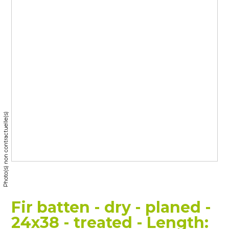
Photo(s) non contractuelle(s)
Fir batten - dry - planed -
24x38 - treated - Length: