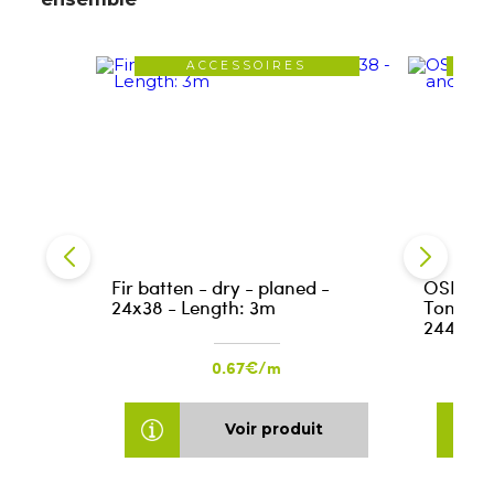
ACCESSOIRES
VE
Fir batten - dry - planed -
OSB-3 
24x38 - Length: 3m
Tongue 
2440/5
0.67€/m
Voir produit