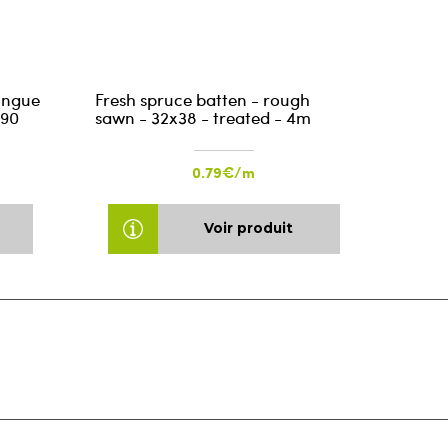
ongue
Fresh spruce batten - rough
590
sawn - 32x38 - treated - 4m
0.79€/m
Voir produit