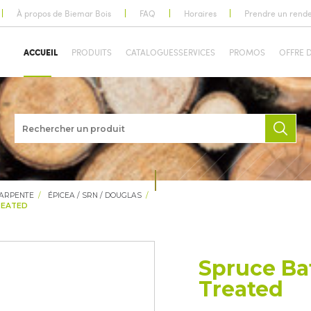
À propos de Biemar Bois
FAQ
Horaires
Prendre un rend
ACCUEIL
PRODUITS
CATALOGUES
SERVICES
PROMOS
OFFRE 
HARPENTE
ÉPICEA / SRN / DOUGLAS
REATED
Spruce Ba
Treated