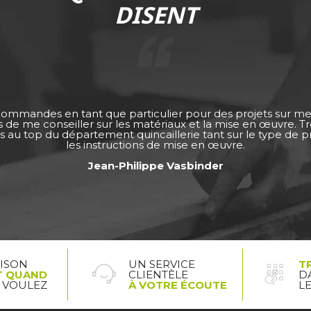
DISENT
 commandes en tant que particulier pour des projets sur m
ps de me conseiller sur les matériaux et la mise en œuvre. 
s au top du département quincaillerie tant sur le type de pro
les instructions de mise en œuvre.
Jean-Philippe Vasbinder
AISON
UN SERVICE
T
T QUAND
CLIENTÈLE
D
 VOULEZ
À VOTRE ÉCOUTE
L