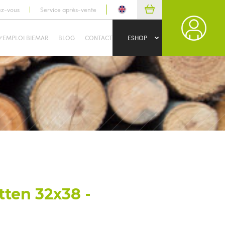
ez-vous
Service après-vente
D’EMPLOI BIEMAR
BLOG
CONTACT
ESHOP
tten 32x38 -