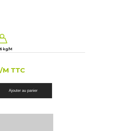
.6 kg/M
/M TTC