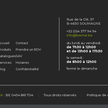
Rue de la Clé, 57
B-4630 SOUMAGNE
+32 (0)4 377 94 94
info@biemar.be
du lundi au vendredi :
ccueil
Contact
de 7h30 à 12h00
roduits
Prendre un RDV
et de 13h00 à 17h30
atalogues
SAV
le samedi :
de 8h00 à 12h00
ervices
Horaires
fermé le dimanche
log
Confidentialité
VA
: BE 0454.861.704
|
Tous droits réservés
|
Politique de 