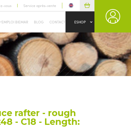
ez-vous
Service après-vente
D’EMPLOI BIEMAR
BLOG
CONTACT
ESHOP
ce rafter - rough
48 - C18 - Length: