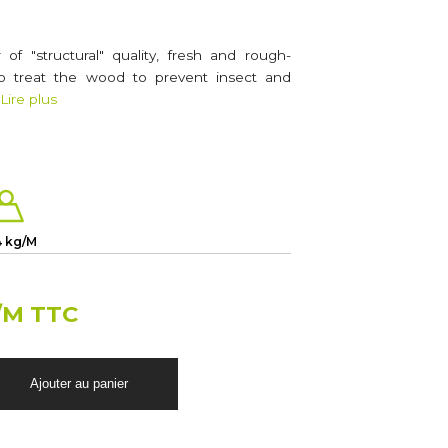
 of "structural" quality, fresh and rough-
 to treat the wood to prevent insect and
Lire plus
4 kg/M
/M TTC