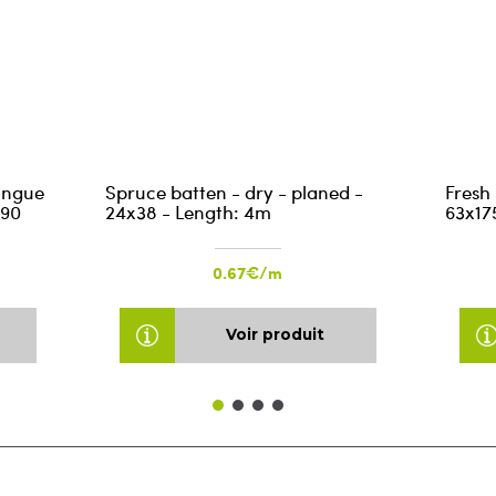
ongue
Spruce batten - dry - planed -
Fresh
590
24x38 - Length: 4m
63x17
0.67€/m
Voir produit