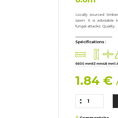
Locally sourced timber
sawn. It is advisable
fungal attacks. Quality…
Spécifications :
6600 mm
63 mm
48 mm
1.
1.84 €
Commentaire