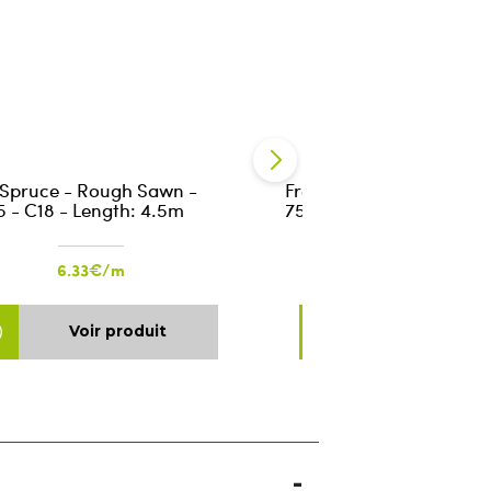
 Spruce - Rough Sawn -
Fresh Spruce - Rough S
5 - C18 - Length: 4.5m
75x225 - C18 - Length: 
6.33€/m
9.68€/m
Voir produit
Voir produ