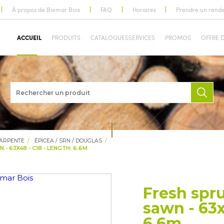
À propos de Biemar Bois
FAQ
Horaires
Prendre un rend
ACCUEIL
PRODUITS
CATALOGUES
SERVICES
PROMOS
OFFRE 
HARPENTE
ÉPICEA / SRN / DOUGLAS
- 63X48 - C18 - LENGTH: 6.6M
Fresh spru
sawn - 63x
6.6m