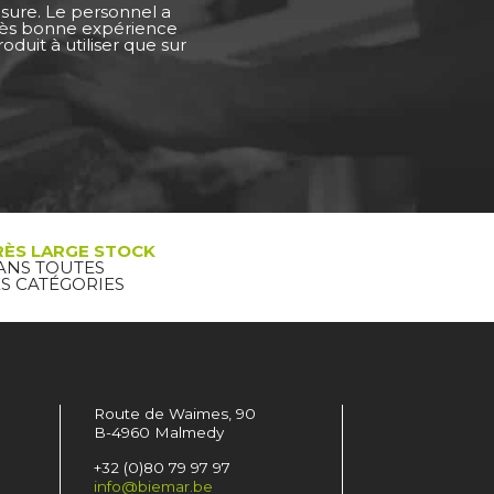
esure. Le personnel a
Très bonne expérience
duit à utiliser que sur
RÈS LARGE STOCK
ANS TOUTES
ES CATÉGORIES
Route de Waimes, 90
B-4960 Malmedy
+32 (0)80 79 97 97
info@biemar.be