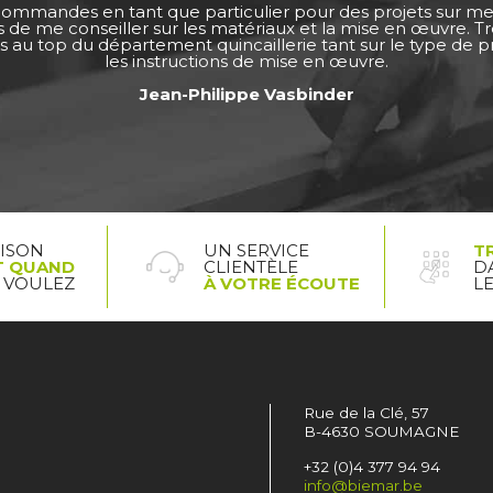
 commandes en tant que particulier pour des projets sur m
ps de me conseiller sur les matériaux et la mise en œuvre. 
s au top du département quincaillerie tant sur le type de pro
les instructions de mise en œuvre.
Jean-Philippe Vasbinder
AISON
UN SERVICE
T
T QUAND
CLIENTÈLE
D
 VOULEZ
À VOTRE ÉCOUTE
L
Rue de la Clé, 57
B-4630 SOUMAGNE
+32 (0)4 377 94 94
info@biemar.be