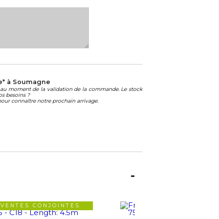
e* à Soumagne
té au moment de la validation de la commande. Le stock
os besoins ?
our connaître notre prochain arrivage.
VENTES CONJOINTES
VENTES CONJOIN