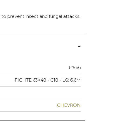
d to prevent insect and fungal attacks.
6*566
FICHTE 63X48 - C18 - LG: 6,6M
CHEVRON