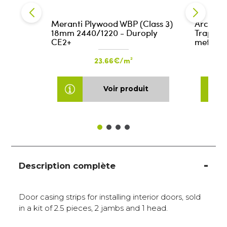
Meranti Plywood WBP (Class 3)
Architra
18mm 2440/1220 - Duroply
Trapezoi
CE2+
meters p
23.66€/m²
Voir produit
Description complète
Door casing strips for installing interior doors, sold
in a kit of 2.5 pieces, 2 jambs and 1 head.