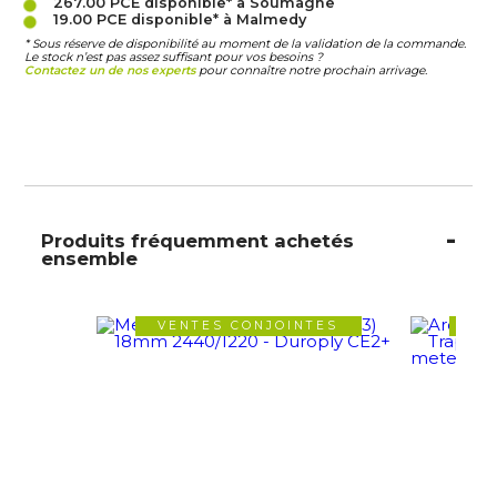
267.00 PCE
disponible* à Soumagne
19.00 PCE
disponible* à Malmedy
* Sous réserve de disponibilité au moment de la validation de la commande.
Le stock n’est pas assez suffisant pour vos besoins ?
Contactez un de nos experts
pour connaître notre prochain arrivage.
Produits fréquemment achetés
ensemble
VENTES CONJOINTES
VE