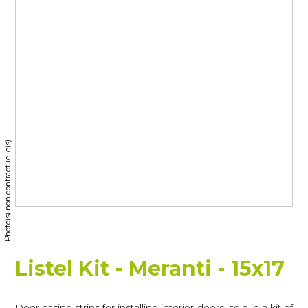
Photo(s) non contractuelle(s)
Listel Kit - Meranti - 15x17
Door casing strips for installing interior doors, sold in a kit of