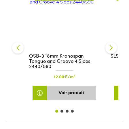
OSB-3 18mm Kronospan
SLS 38x1
Tongue and Groove 4 Sides
2440/590
12.00€/m²
Voir produit