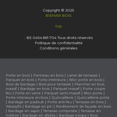
Copyright © 2025
BIEMAR BOIS
TVA
: BE 0454.861.704
Tous droits réservés
Politique de confidentialité
Conditions générales
Porte en bois
|
Panneau en bois
|
Lame de terrasse
|
Parquet en bois
|
Porte intérieure
|
Bloc porte en bois
|
Bois de bardage
|
Bois pour terrasse
|
Plancher en bois
massif
|
Bardage en bois
|
Parquet massif
|
Porte coupe
feu
|
Porte en verre
|
Parquet semi-massif
|
Bloc porte
|
Porte intérieure en bois
|
Quincaillerie
|
Quincaillerie porte
|
Bardage en padouk
|
Porte anti-feu
|
Terrasse en bois
|
Weasyfix
|
Bardage en pin
|
Revêtement de façade en bois
|
Bardage en sapin
|
Terrasse composite
|
Terrasse en
mélèze
|
Bardage en afzélia |
Bardage trespa
|
Bois