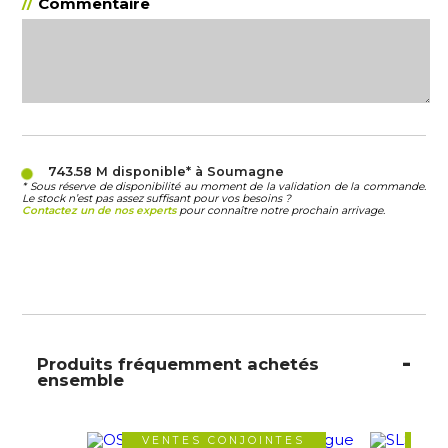
Commentaire
743.58 M
disponible* à Soumagne
* Sous réserve de disponibilité au moment de la validation de la commande.
Le stock n’est pas assez suffisant pour vos besoins ?
Contactez un de nos experts
pour connaître notre prochain arrivage.
Produits fréquemment achetés
ensemble
VENTES CONJOINTES
VE