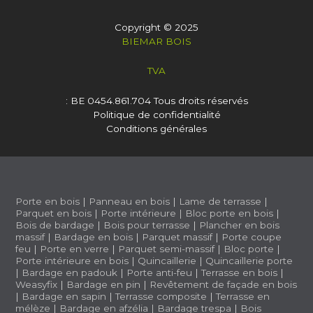
Copyright © 2025
BIEMAR BOIS
TVA
: BE 0454.861.704
Tous droits réservés
Politique de confidentialité
Conditions générales
Porte en bois
|
Panneau en bois
|
Lame de terrasse
|
Parquet en bois
|
Porte intérieure
|
Bloc porte en bois
|
Bois de bardage
|
Bois pour terrasse
|
Plancher en bois
massif
|
Bardage en bois
|
Parquet massif
|
Porte coupe
feu
|
Porte en verre
|
Parquet semi-massif
|
Bloc porte
|
Porte intérieure en bois
|
Quincaillerie
|
Quincaillerie porte
|
Bardage en padouk
|
Porte anti-feu
|
Terrasse en bois
|
Weasyfix
|
Bardage en pin
|
Revêtement de façade en bois
|
Bardage en sapin
|
Terrasse composite
|
Terrasse en
mélèze
|
Bardage en afzélia |
Bardage trespa
|
Bois