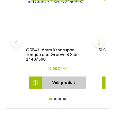
OSB-3 18mm Kronospan
SLS 38x1
Tongue and Groove 4 Sides
2440/590
12.00€/m²
Voir produit