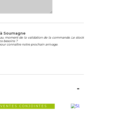
* à Soumagne
té au moment de la validation de la commande. Le stock
os besoins ?
our connaître notre prochain arrivage.
VENTES CONJOINTES
VENTES CONJOIN