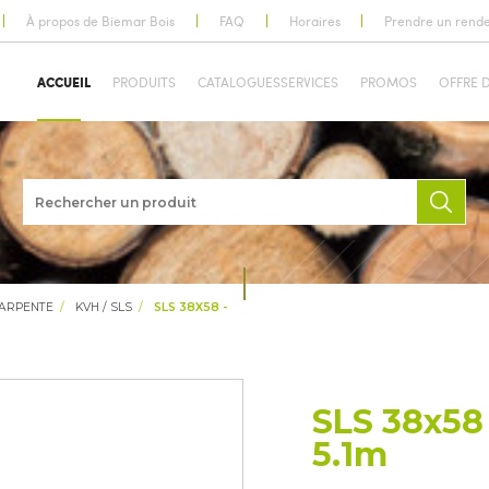
À propos de Biemar Bois
FAQ
Horaires
Prendre un rend
ACCUEIL
PRODUITS
CATALOGUES
SERVICES
PROMOS
OFFRE 
HARPENTE
KVH / SLS
SLS 38X58 -
SLS 38x58 
5.1m