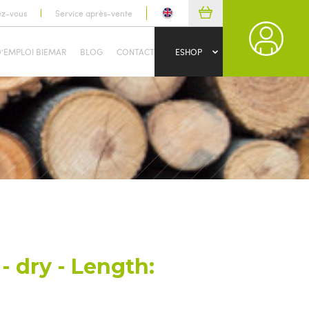
ez-vous
Service après-vente
D’EMPLOI BIEMAR
BLOG
CONTACT
ESHOP
- dry - Length: