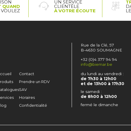
AISON
UN SERVICE
T
T QUAND
CLIENTÈLE
D
 VOULEZ
À VOTRE ÉCOUTE
L
Rue de la Clé, 57
B-4630 SOUMAGNE
+32 (0)4 377 94 94
info@biemar.be
du lundi au vendredi :
ccueil
Contact
de 7h30 à 12h00
roduits
Prendre un RDV
et de 13h00 à 17h30
atalogues
SAV
le samedi :
de 8h00 à 12h00
ervices
Horaires
fermé le dimanche
log
Confidentialité