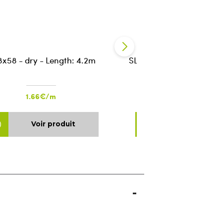
8x58 - dry - Length: 4.2m
SLS 38x89 - dry - Lengt
1.66€/m
2.47€/m
Voir produit
Voir produ