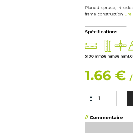
Planed spruce, 4 side
frame construction
Lire
Spécifications :
5100 mm
58 mm
38 mm
1.
1.66 €
Commentaire