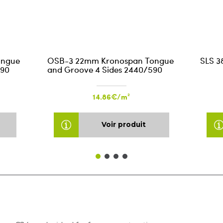
ongue
OSB-3 22mm Kronospan Tongue
SLS 3
590
and Groove 4 Sides 2440/590
14.86€/m²
Voir produit