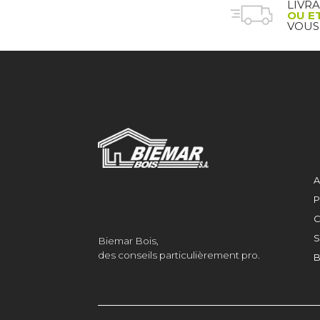
LIVR
OU E
VOUS
A
P
C
S
Biemar Bois,
des conseils particulièrement pro.
B