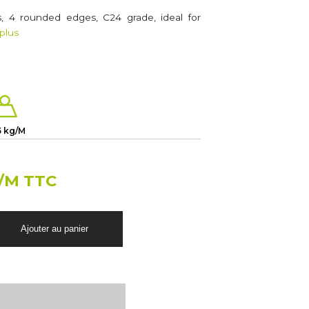
s, 4 rounded edges, C24 grade, ideal for
 plus
5 kg/M
/M TTC