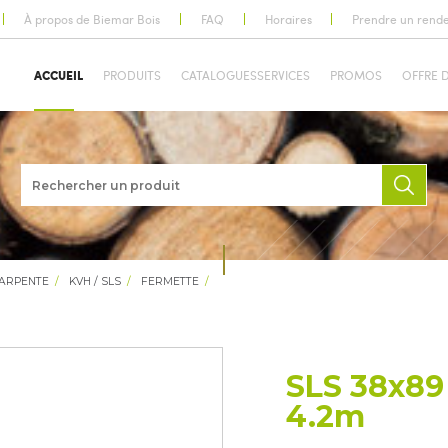
À propos de Biemar Bois
FAQ
Horaires
Prendre un rend
ACCUEIL
PRODUITS
CATALOGUES
SERVICES
PROMOS
OFFRE 
HARPENTE
KVH / SLS
FERMETTE
SLS 38x89 
4.2m