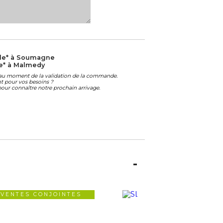
le* à Soumagne
e* à Malmedy
é au moment de la validation de la commande.
ant pour vos besoins ?
our connaître notre prochain arrivage.
VENTES CONJOINTES
VENTES CONJOIN