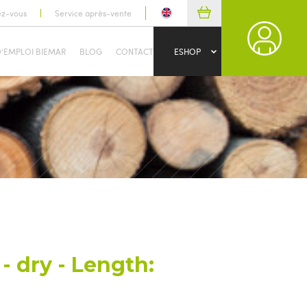
ez-vous
Service après-vente
D’EMPLOI BIEMAR
BLOG
CONTACT
ESHOP
- dry - Length: