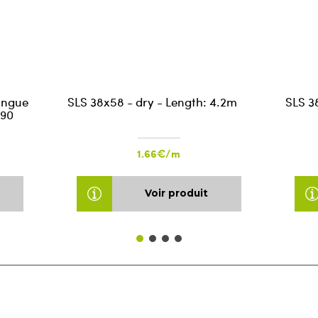
ongue
SLS 38x58 - dry - Length: 4.2m
SLS 3
590
1.66€/m
Voir produit