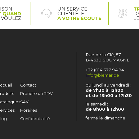
AISON
UN SERVICE
T
T QUAND
CLIENTÈLE
D
 VOULEZ
À VOTRE ÉCOUTE
L
Rue de la Clé, 57
B-4630 SOUMAGNE
+32 (0)4 377 94 94
info@biemar.be
du lundi au vendredi :
ccueil
Contact
de 7h30 à 12h00
roduits
Prendre un RDV
et de 13h00 à 17h30
atalogues
SAV
le samedi :
de 8h00 à 12h00
ervices
Horaires
fermé le dimanche
log
Confidentialité