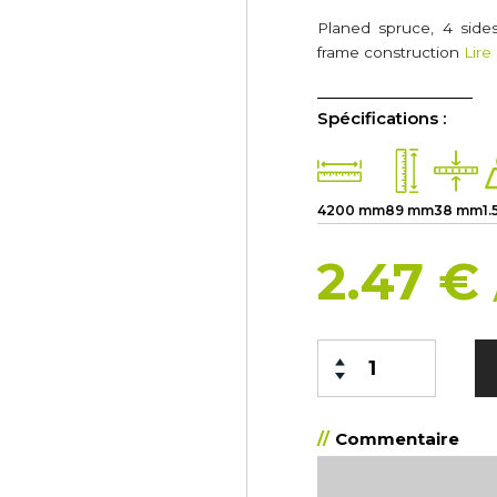
Planed spruce, 4 side
frame construction
Lire
Spécifications :
4200 mm
89 mm
38 mm
1.
2.47 €
Commentaire