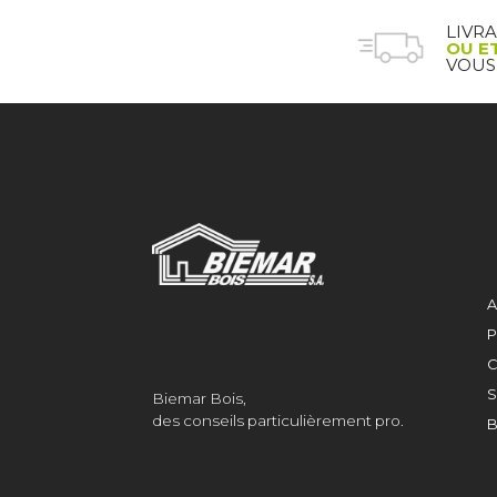
LIVR
OU E
VOUS
A
P
C
S
Biemar Bois,
des conseils particulièrement pro.
B