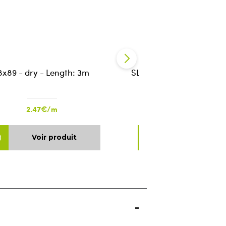
8x89 - dry - Length: 3m
SLS 38x89 - rough - Len
2.47€/m
2.47€/m
Voir produit
Voir produ