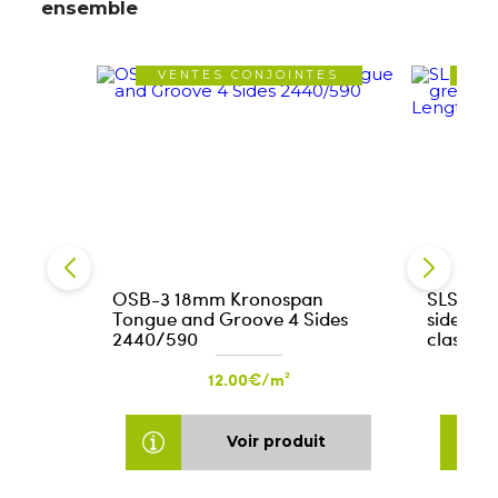
ensemble
VENTES CONJOINTES
VE
OSB-3 18mm Kronospan
SLS 38x
Tongue and Groove 4 Sides
sides - 
2440/590
class III
12.00€/m²
Voir produit