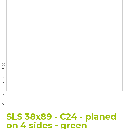
Photo(s) non contractuelle(s)
SLS 38x89 - C24 - planed
on 4 sides - green