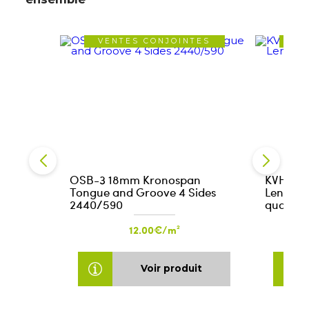
VENTES CONJOINTES
VE
OSB-3 18mm Kronospan
KVH 40x
Tongue and Groove 4 Sides
Length: 
2440/590
quality
12.00€/m²
Voir produit