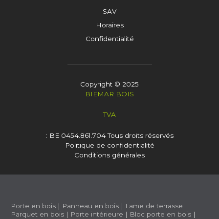
SAV
Horaires
Confidentialité
Copyright © 2025
BIEMAR BOIS
TVA
: BE 0454.861.704
Tous droits réservés
Politique de confidentialité
Conditions générales
Porte en bois
|
Panneau en bois
|
Lame de terrasse
|
Parquet en bois
|
Porte intérieure
|
Bloc porte en bois
|