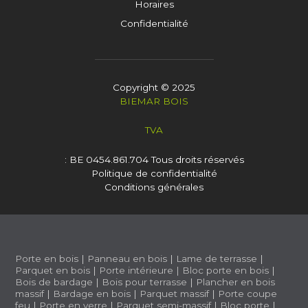
Horaires
Confidentialité
Copyright © 2025
BIEMAR BOIS
TVA
: BE 0454.861.704
Tous droits réservés
Politique de confidentialité
Conditions générales
Porte en bois
|
Panneau en bois
|
Lame de terrasse
|
Parquet en bois
|
Porte intérieure
|
Bloc porte en bois
|
Bois de bardage
|
Bois pour terrasse
|
Plancher en bois
massif
|
Bardage en bois
|
Parquet massif
|
Porte coupe
feu
|
Porte en verre
|
Parquet semi-massif
|
Bloc porte
|