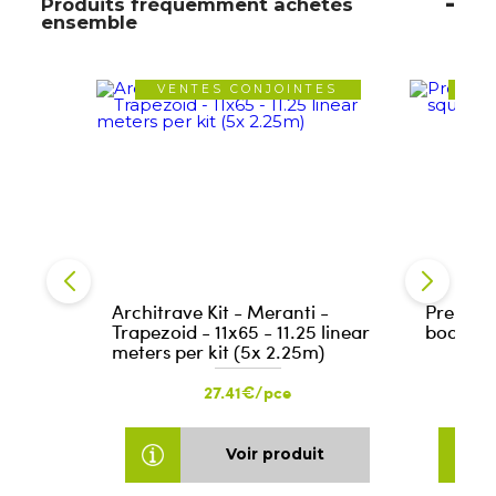
Produits fréquemment achetés
ensemble
VENTES CONJOINTES
VE
Architrave Kit - Meranti -
Pre-pai
Trapezoid - 11x65 - 11.25 linear
board, 
meters per kit (5x 2.25m)
27.41€/pce
Voir produit