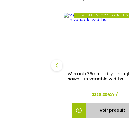
VENTES CONJOINTES
Meranti 26mm - dry - roug
sawn - in variable widths
2329.25€/m³
Voir produit