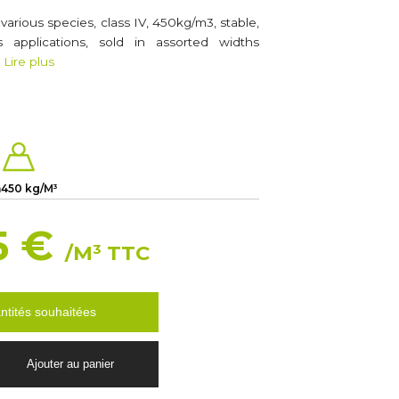
arious species, class IV, 450kg/m3, stable,
 applications, sold in assorted widths
…
Lire plus
m
450 kg/M³
5 €
/M³ TTC
ntités souhaitées