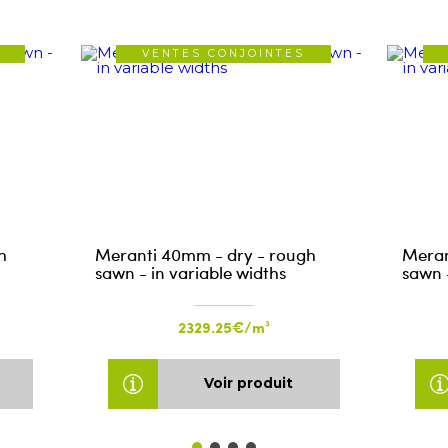
VENTES CONJOINTES
h
Meranti 40mm - dry - rough
Meran
sawn - in variable widths
sawn -
2329.25€/m³
Voir produit