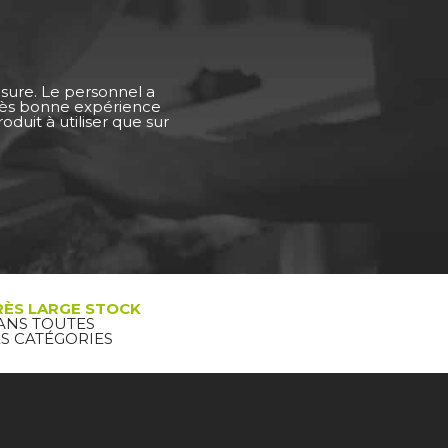
esure. Le personnel a
Très bonne expérience
duit à utiliser que sur
RÈS LARGE STOCK
ANS TOUTES
ES CATÉGORIES