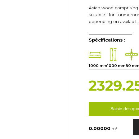
Asian wood comprising v
suitable for numerous
depending on availabil
Spécifications :
1000 mm
1000 mm
80 m
2329.2
Saisie des qua
m³