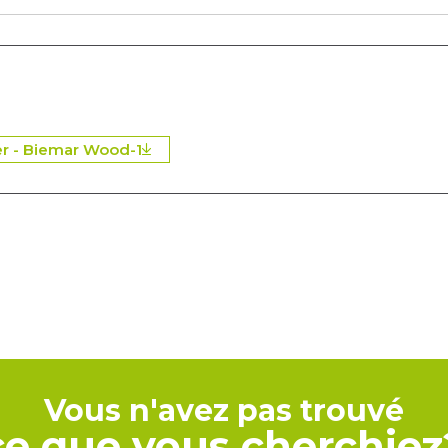
r - Biemar Wood-1
Vous n'avez pas trouvé
ce que vous cherchiez