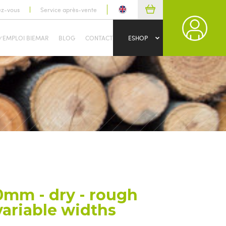
ez-vous
Service après-vente
D’EMPLOI BIEMAR
BLOG
CONTACT
ESHOP
0mm - dry - rough
variable widths