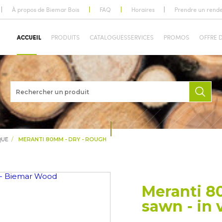
À propos de Biemar Bois
FAQ
Horaires
Prendre un rend
ACCUEIL
PRODUITS
CATALOGUES
SERVICES
PROMOS
OFFRE 
QUE
MERANTI 80MM - DRY - ROUGH
Meranti 8
sawn - in 