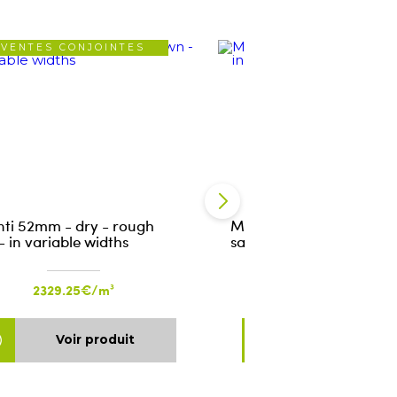
VENTES CONJOINTES
VENTES CONJOIN
ti 52mm - dry - rough
Meranti 65mm - dry - r
 in variable widths
sawn - in variable width
2329.25€/m³
2329.25€/m³
Voir produit
Voir produ