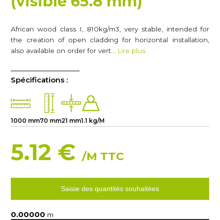
(visible 65.8 mm)
African wood class I, 810kg/m3, very stable, intended for
the creation of open cladding for horizontal installation,
also available on order for vert…
Lire plus
Spécifications :
1000 mm
70 mm
21 mm
1.1 kg/M
5.12 €
/M TTC
Saisie des quantités souhaitées
m