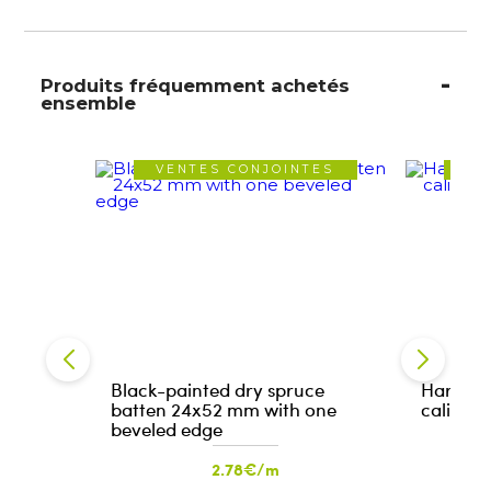
Produits fréquemment achetés
ensemble
VENTES CONJOINTES
VE
Black-painted dry spruce
Hardwoo
batten 24x52 mm with one
calibra
beveled edge
2.78€/m