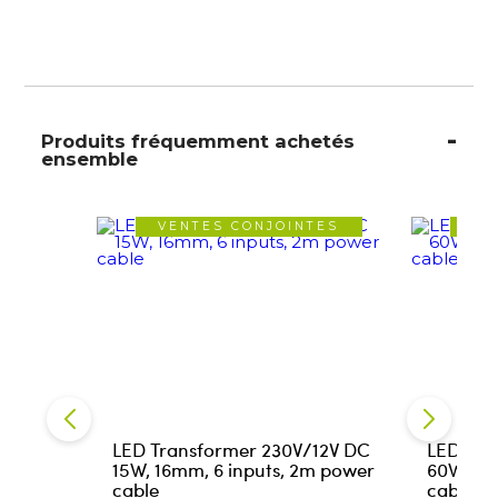
Produits fréquemment achetés
ensemble
VENTES CONJOINTES
VE
LED Transformer 230V/12V DC
LED Tra
15W, 16mm, 6 inputs, 2m power
60W, 16
cable
cable