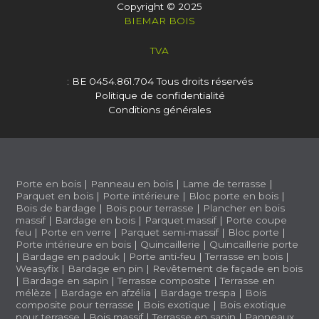
Copyright © 2025
BIEMAR BOIS
TVA
: BE 0454.861.704
Tous droits réservés
Politique de confidentialité
Conditions générales
Porte en bois
|
Panneau en bois
|
Lame de terrasse
|
Parquet en bois
|
Porte intérieure
|
Bloc porte en bois
|
Bois de bardage
|
Bois pour terrasse
|
Plancher en bois
massif
|
Bardage en bois
|
Parquet massif
|
Porte coupe
feu
|
Porte en verre
|
Parquet semi-massif
|
Bloc porte
|
Porte intérieure en bois
|
Quincaillerie
|
Quincaillerie porte
|
Bardage en padouk
|
Porte anti-feu
|
Terrasse en bois
|
Weasyfix
|
Bardage en pin
|
Revêtement de façade en bois
|
Bardage en sapin
|
Terrasse composite
|
Terrasse en
mélèze
|
Bardage en afzélia |
Bardage trespa
|
Bois
composite pour terrasse
|
Bois exotique
|
Bois exotique
pour terrasse
|
Bois massif
|
Terrasse en sapin
|
Panneaux