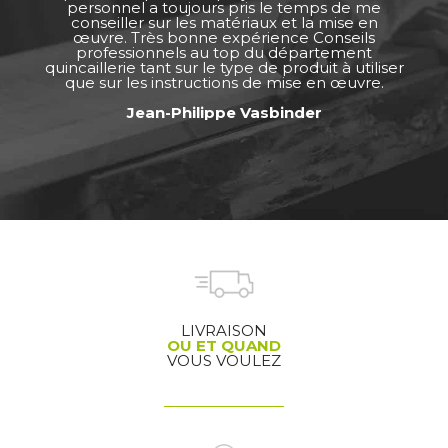
personnel a toujours pris le temps de me
conseiller sur les matériaux et la mise en
œuvre. Très bonne expérience Conseils
professionnels au top du département
quincaillerie tant sur le type de produit à utiliser
que sur les instructions de mise en œuvre.
Jean-Philippe Vasbinder
LIVRAISON
OU ET QUAND
VOUS VOULEZ