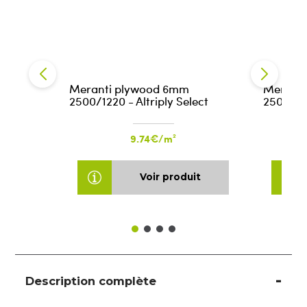
Meranti plywood 6mm
Meranti
2500/1220 - Altriply Select
2500/122
9.74€/m²
Voir produit
Description complète