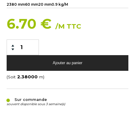
2380 mm
60 mm
20 mm
0.9 kg/M
6.70 €
/M TTC
(Soit
m)
Sur commande
souvent disponible sous 3 semaine(s)