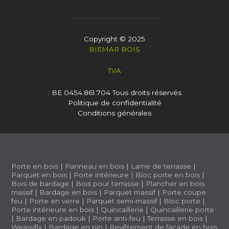
Copyright © 2025
BIEMAR BOIS
TVA
: BE 0454.861.704
Tous droits réservés
Politique de confidentialité
Conditions générales
Porte en bois
|
Panneau en bois
|
Lame de terrasse
|
Parquet en bois
|
Porte intérieure
|
Bloc porte en bois
|
Bois de bardage
|
Bois pour terrasse
|
Plancher en bois
massif
|
Bardage en bois
|
Parquet massif
|
Porte coupe
feu
|
Porte en verre
|
Parquet semi-massif
|
Bloc porte
|
Porte intérieure en bois
|
Quincaillerie
|
Quincaillerie porte
|
Bardage en padouk
|
Porte anti-feu
|
Terrasse en bois
|
Weasyfix
|
Bardage en pin
|
Revêtement de façade en bois