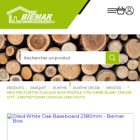
PRODUITS
PARQUET
PLINTHE
PLINTHE DECOR
MEISTER
*
MEISTER PLINTHE PLACAGE BOIS PROFILE 3 PK CHÊNE BLANC CÉRUSÉ
1277 -2380*60*20MM (200049-2380-01277)