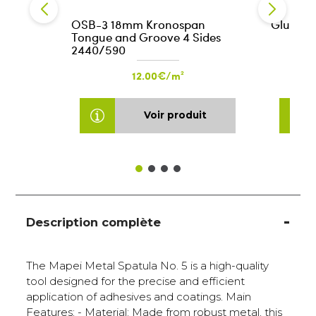
OSB-3 18mm Kronospan
Glue Ul
Tongue and Groove 4 Sides
2440/590
12.00€/m²
Voir produit
Description complète
The Mapei Metal Spatula No. 5 is a high-quality
tool designed for the precise and efficient
application of adhesives and coatings. Main
Features: - Material: Made from robust metal, this