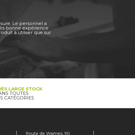
esure. Le personnel a
Très bonne expérience
duit à utiliser que sur
RÈS LARGE STOCK
ANS TOUTES
ES CATÉGORIES
Route de Waimes, 90