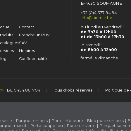
B-4630 SOUMAGNE
+32 (0)4 377 94 94
info@biemar.be
du lundi au vendredi :
ccueil
Contact
de 7h30 à 12h00
roduits
Prendre un RDV
et de 13h00 à 17h30
atalogues
SAV
le samedi :
de 8h00 à 12h00
ervices
Horaires
fermé le dimanche
log
Confidentialité
VA
: BE 0454.861.704
|
Tous droits réservés
|
Politique de 
rrasse
|
Parquet en bois
|
Porte intérieure
|
Bloc porte en bois
|
B
arquet massif
|
Porte coupe feu
|
Porte en verre
|
Parquet semi-m
n padouk
|
Porte anti-feu
|
Terrasse en bois
|
Weasyfix
|
Bardage e