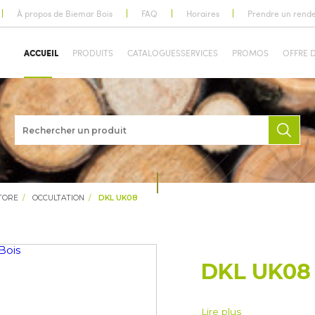
À propos de Biemar Bois
FAQ
Horaires
Prendre un rend
ACCUEIL
PRODUITS
CATALOGUES
SERVICES
PROMOS
OFFRE 
TORE
OCCULTATION
DKL UK08
DKL UK08 
Lire plus