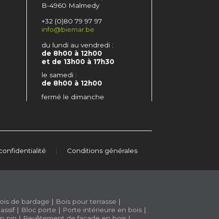
B-4960 Malmedy
+32 (0)80 79 97 97
info@biemar.be
du lundi au vendredi :
de 8h00 à 12h00
et de 13h00 à 17h30
le samedi :
de 8h00 à 12h00
fermé le dimanche
confidentialité
|
Conditions générales
ois de bardage
|
Bois pour terrasse
|
assif
|
Bloc porte
|
Porte intérieure en bois
|
n pin
|
Revêtement de façade en bois
|