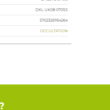
DKL UK08 0705S
5702326764264
OCCULTATION
?