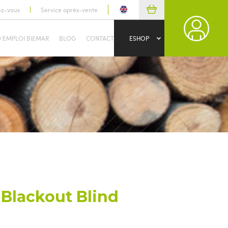
ez-vous
Service après-vente
D’EMPLOI BIEMAR
BLOG
CONTACT
ESHOP
Blackout Blind