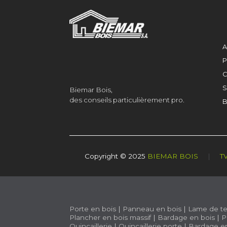
A
P
C
S
Biemar Bois,
des conseils particulièrement pro.
B
Copyright © 2025
BIEMAR BOIS
|
T
Porte en bois
|
Panneau en bois
|
Lame de te
Plancher en bois massif
|
Bardage en bois
|
P
Quincaillerie
|
Quincaillerie porte
|
Bardage e