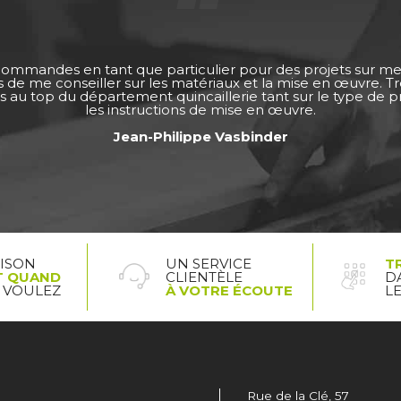
 commandes en tant que particulier pour des projets sur m
ps de me conseiller sur les matériaux et la mise en œuvre. 
s au top du département quincaillerie tant sur le type de pro
les instructions de mise en œuvre.
Jean-Philippe Vasbinder
AISON
UN SERVICE
T
T QUAND
CLIENTÈLE
D
 VOULEZ
À VOTRE ÉCOUTE
L
Rue de la Clé, 57