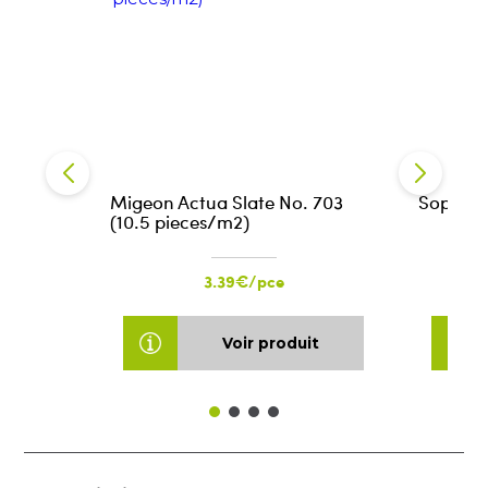
Migeon Actua Slate No. 703
Sopragl
(10.5 pieces/m2)
3.39€/pce
Voir produit