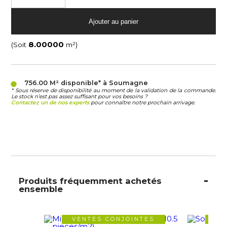
(Soit
m²)
756.00 M²
disponible* à Soumagne
* Sous réserve de disponibilité au moment de la validation de la commande.
Le stock n’est pas assez suffisant pour vos besoins ?
Contactez un de nos experts
pour connaître notre prochain arrivage.
Produits fréquemment achetés
ensemble
VENTES CONJOINTES
VE