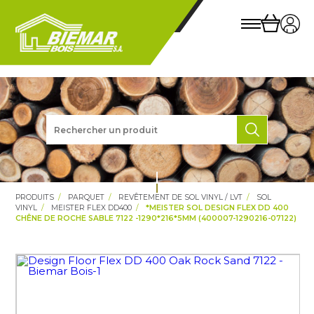
PRODUITS
PARQUET
REVÊTEMENT DE SOL VINYL / LVT
SOL
VINYL
MEISTER FLEX DD400
*MEISTER SOL DESIGN FLEX DD 400
CHÊNE DE ROCHE SABLE 7122 -1290*216*5MM (400007-1290216-07122)