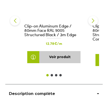
Clip-on Aluminum Edge /
Clip-on
80mm Face RAL 9005
80mm F
Structured Black / 3m Edge
Structur
Corner
12.78€/m
Voir produit
Description complète