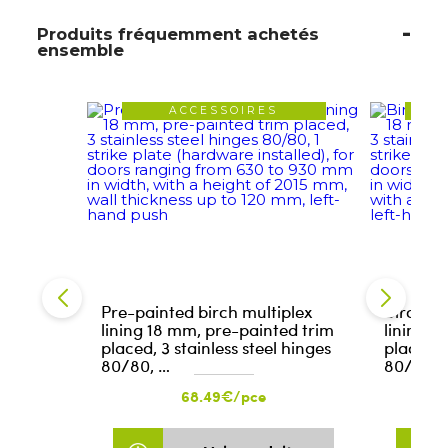
Produits fréquemment achetés
ensemble
ACCESSOIRES
Pre-painted birch multiplex
Birch mu
lining 18 mm, pre-painted trim
lining 1
placed, 3 stainless steel hinges
placed, 
80/80, …
80/80, 
68.49€/pce