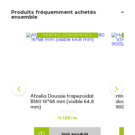
Produits fréquemment achetés
ensemble
VENTES CONJOINTES
VE
Afzelia Doussie trapezoidal
Hinge se
BI80 16*68 mm (visible 64.8
door V3
mm)
9005/pi
11.13€/m
Voir produit