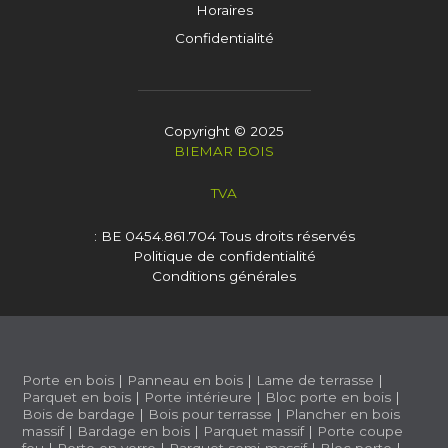
Horaires
Confidentialité
Copyright © 2025
BIEMAR BOIS
TVA
: BE 0454.861.704
Tous droits réservés
Politique de confidentialité
Conditions générales
Porte en bois
|
Panneau en bois
|
Lame de terrasse
|
Parquet en bois
|
Porte intérieure
|
Bloc porte en bois
|
Bois de bardage
|
Bois pour terrasse
|
Plancher en bois
massif
|
Bardage en bois
|
Parquet massif
|
Porte coupe
feu
|
Porte en verre
|
Parquet semi-massif
|
Bloc porte
|