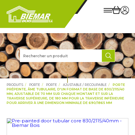
PRODUITS
PORTE
PORTE
AJUSTABLE / RECOUPABLE
PORTE
PRÉPEINTE, ÂME TUBULAIRE, D'UN FORMAT DE BASE DE 830/2115/40
MM, AJUSTABLE DE 70 MM SUR CHAQUE MONTANT ET SUR LA
TRAVERSE SUPÉRIEURE, DE 180 MM POUR LA TRAVERSE INFÉRIEURE
POUR ARRIVER À UNE DIMENSION MINIMALE DE 690/1865 MM