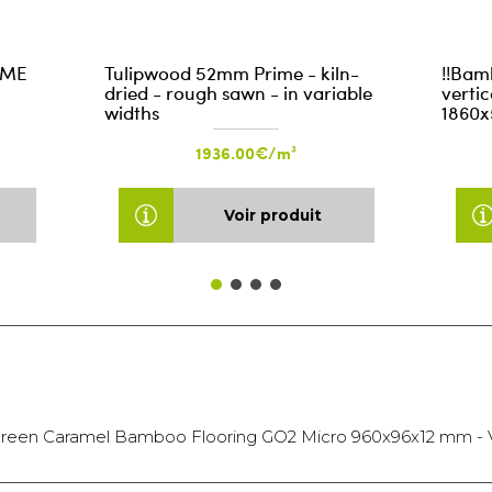
BME
Tulipwood 52mm Prime - kiln-
!!Bam
dried - rough sawn - in variable
verti
widths
1860x
1936.00€/m³
Voir produit
reen Caramel Bamboo Flooring GO2 Micro 960x96x12 mm - 