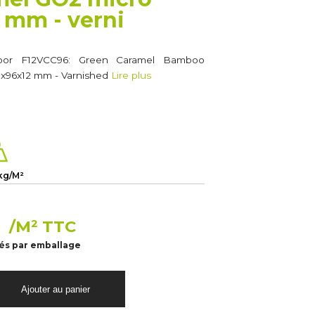
 mm - verni
oor F12VCC96: Green Caramel Bamboo
0x96x12 mm - Varnished
Lire plus
kg/M²
€
/M² TTC
tés par emballage