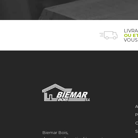
LIVR
OU E
VOUS
A
P
C
S
Biemar Bois,