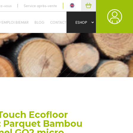
ez-vous
Service après-vente
D’EMPLOI BIEMAR
BLOG
CONTACT
ESHOP
ouch Ecofloor
: Parquet Bambou
amel GO2 micro