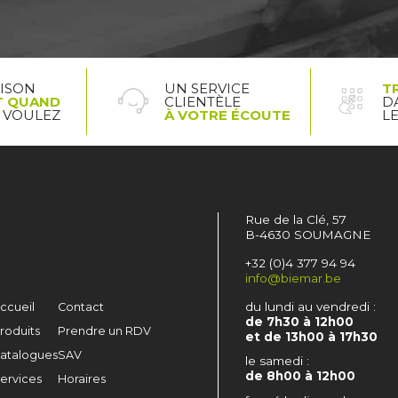
AISON
UN SERVICE
T
T QUAND
CLIENTÈLE
D
 VOULEZ
À VOTRE ÉCOUTE
L
Rue de la Clé, 57
B-4630 SOUMAGNE
+32 (0)4 377 94 94
info@biemar.be
du lundi au vendredi :
ccueil
Contact
de 7h30 à 12h00
roduits
Prendre un RDV
et de 13h00 à 17h30
atalogues
SAV
le samedi :
de 8h00 à 12h00
ervices
Horaires