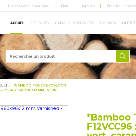
À propos de Biemar Bois
FAQ
Horaires
Prendre un rend
ACCUEIL
PRODUITS
CATALOGUES
SERVICES
PROMOS
OFFRE 
QUET
*BAMBOO TOUCH ECOFLOOR
2 MICRO 960X96X12 MM - VERNI
*Bamboo T
F12VCC96 
vert. car