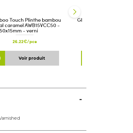
boo Touch Plinthe bambou
Glue Ultrabond S 955 2
cal caramel AWB15VCC50 -
50x15mm - verni
26.22€/pce
115.99€/pce
Voir produit
Voir produ
Varnished