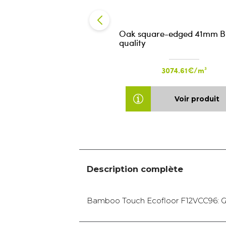
Oak square-edged 41mm 
quality
3074.61€/m³
Voir produit
Description complète
Bamboo Touch Ecofloor F12VCC96: G