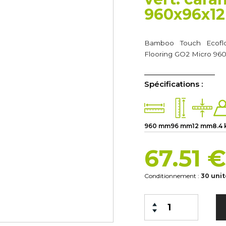
960x96x12
Bamboo Touch Ecofl
Flooring GO2 Micro 96
Spécifications :
960 mm
96 mm
12 mm
8.4 
67.51 
Conditionnement :
30 uni