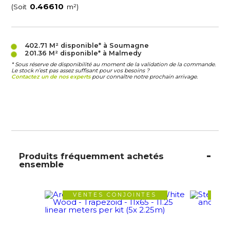
(Soit
m²)
402.71 M²
disponible* à Soumagne
201.36 M²
disponible* à Malmedy
* Sous réserve de disponibilité au moment de la validation de la commande.
Le stock n’est pas assez suffisant pour vos besoins ?
Contactez un de nos experts
pour connaître notre prochain arrivage.
Produits fréquemment achetés
ensemble
VENTES CONJOINTES
VE