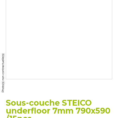
Photo(s) non contractuelle(s)
Sous-couche STEICO
underfloor 7mm 790x590