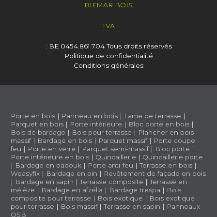
BIEMAR BOIS
TVA
: BE 0454.861.704
Tous droits réservés
Politique de confidentialité
Conditions générales
Porte en bois
|
Panneau en bois
|
Lame de terrasse
|
Parquet en bois
|
Porte intérieure
|
Bloc porte en bois
|
Bois de bardage
|
Bois pour terrasse
|
Plancher en bois
massif
|
Bardage en bois
|
Parquet massif
|
Porte coupe
feu
|
Porte en verre
|
Parquet semi-massif
|
Bloc porte
|
Porte intérieure en bois
|
Quincaillerie
|
Quincaillerie porte
|
Bardage en padouk
|
Porte anti-feu
|
Terrasse en bois
|
Weasyfix
|
Bardage en pin
|
Revêtement de façade en bois
|
Bardage en sapin
|
Terrasse composite
|
Terrasse en
mélèze
|
Bardage en afzélia |
Bardage trespa
|
Bois
composite pour terrasse
|
Bois exotique
|
Bois exotique
pour terrasse
|
Bois massif
|
Terrasse en sapin
|
Panneaux
OSB