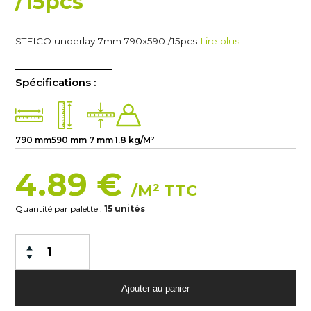
/15pcs
STEICO underlay 7mm 790x590 /15pcs
Lire plus
Spécifications :
790 mm
590 mm
7 mm
1.8 kg/M²
4.89 €
/M² TTC
Quantité par palette :
15 unités