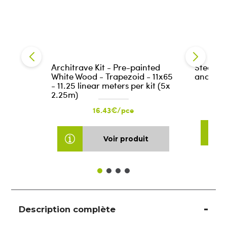
Architrave Kit - Pre-painted
Steame
White Wood - Trapezoid - 11x65
and abo
- 11.25 linear meters per kit (5x
2.25m)
16.43€/pce
Voir produit
Description complète