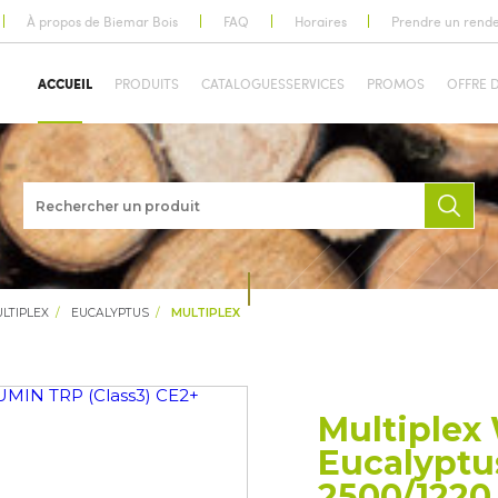
À propos de Biemar Bois
FAQ
Horaires
Prendre un rend
ACCUEIL
PRODUITS
CATALOGUES
SERVICES
PROMOS
OFFRE 
LTIPLEX
EUCALYPTUS
MULTIPLEX
Multiple
Eucalyptu
2500/1220