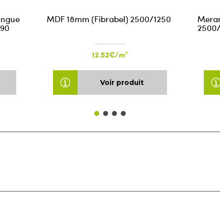
ongue
MDF 18mm (Fibrabel) 2500/1250
Meran
590
2500/1
12.52€/m²
Voir produit