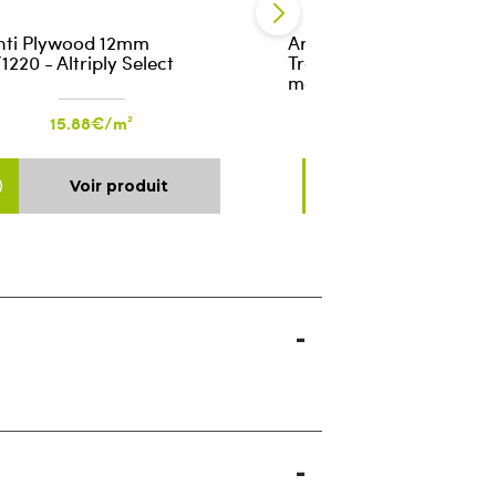
ti Plywood 12mm
Architrave Kit - Meranti
220 - Altriply Select
Trapezoid - 11x65 - 11.25
meters per kit (5x 2.25m
15.88€/m²
27.41€/pce
Voir produit
Voir produ