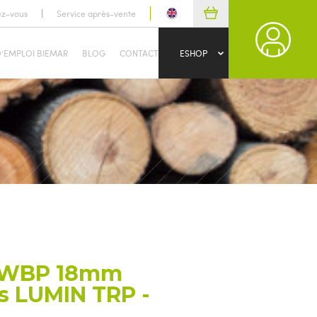
ez-vous
Service après-vente
D’EMPLOI BIEMAR
BLOG
CONTACT
ESHOP
x WBP 18mm
s LUMIN TRP -