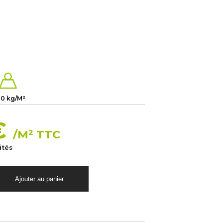
10 kg/M²
€
/M² TTC
ités