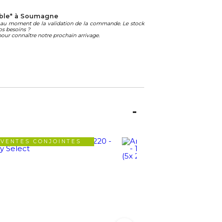
ble* à Soumagne
té au moment de la validation de la commande. Le stock
os besoins ?
our connaître notre prochain arrivage.
VENTES CONJOINTES
VENTES CONJOIN