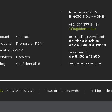
Rue de la Clé, 57
B-4630 SOUMAGNE
+32 (0)4 377 94 94
info@biemar.be
du lundi au vendredi :
ccueil
Contact
de 7h30 à 12h00
roduits
Prendre un RDV
et de 13h00 à 17h30
atalogues
SAV
le samedi :
de 8h00 à 12h00
ervices
Horaires
fermé le dimanche
log
Confidentialité
VA
: BE 0454.861.704
|
Tous droits réservés
|
Politique de 