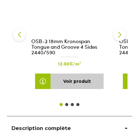
OSB-3 18mm Kronospan
OSB-3 
Tongue and Groove 4 Sides
Tongue 
2440/590
2440/5
12.00€/m²
Voir produit
Description complète