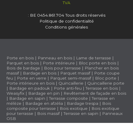
TVA
: BE 0454.861.704
Tous droits réservés
Politique de confidentialité
Conditions générales
Porte en bois
|
Panneau en bois
|
Lame de terrasse
|
Parquet en bois
|
Porte intérieure
|
Bloc porte en bois
|
Bois de bardage
|
Bois pour terrasse
|
Plancher en bois
massif
|
Bardage en bois
|
Parquet massif
|
Porte coupe
feu
|
Porte en verre
|
Parquet semi-massif
|
Bloc porte
|
Porte intérieure en bois
|
Quincaillerie
|
Quincaillerie porte
|
Bardage en padouk
|
Porte anti-feu
|
Terrasse en bois
|
Weasyfix
|
Bardage en pin
|
Revêtement de façade en bois
|
Bardage en sapin
|
Terrasse composite
|
Terrasse en
mélèze
|
Bardage en afzélia |
Bardage trespa
|
Bois
composite pour terrasse
|
Bois exotique
|
Bois exotique
pour terrasse
|
Bois massif
|
Terrasse en sapin
|
Panneaux
OSB