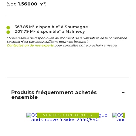
(Soit
m²)
367.85 M²
disponible* à Soumagne
207.79 M²
disponible* à Malmedy
* Sous réserve de disponibilité au moment de la validation de la commande.
Le stock n’est pas assez suffisant pour vos besoins ?
Contactez un de nos experts
pour connaître notre prochain arrivage.
Produits fréquemment achetés
ensemble
VENTES CONJOINTES
VE