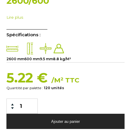
2600/600
Lire plus
Spécifications :
2600 mm
600 mm
9.5 mm
8.8 kg/M²
5.22 €
/M² TTC
Quantité par palette :
120 unités