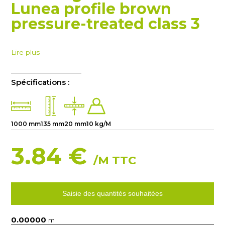
Lunea profile brown
pressure-treated class 3
Lire plus
Spécifications :
1000 mm
135 mm
20 mm
10 kg/M
3.84 €
/M TTC
Saisie des quantités souhaitées
m