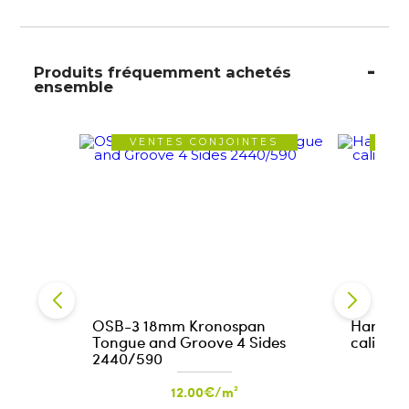
Produits fréquemment achetés
ensemble
VENTES CONJOINTES
VE
OSB-3 18mm Kronospan
Hardwoo
Tongue and Groove 4 Sides
calibra
2440/590
12.00€/m²