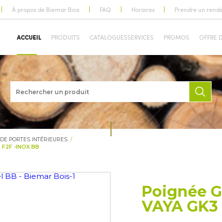
À propos de Biemar Bois
FAQ
Horaires
Prendre un rend
ACCUEIL
PRODUITS
CATALOGUES
SERVICES
PROMOS
OFFRE 
 DE PORTES INTÉRIEURES
 F2F -INOX BB
Poignée G
VAYA GK3 