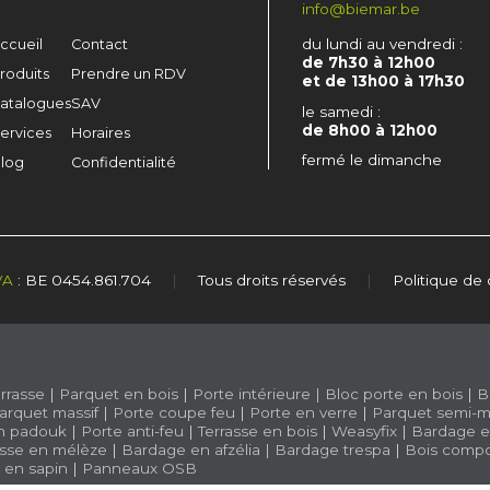
info@biemar.be
du lundi au vendredi :
ccueil
Contact
de 7h30 à 12h00
roduits
Prendre un RDV
et de 13h00 à 17h30
atalogues
SAV
le samedi :
de 8h00 à 12h00
ervices
Horaires
fermé le dimanche
log
Confidentialité
VA
: BE 0454.861.704
|
Tous droits réservés
|
Politique de 
rrasse
|
Parquet en bois
|
Porte intérieure
|
Bloc porte en bois
|
B
arquet massif
|
Porte coupe feu
|
Porte en verre
|
Parquet semi-m
n padouk
|
Porte anti-feu
|
Terrasse en bois
|
Weasyfix
|
Bardage e
asse en mélèze
|
Bardage en afzélia |
Bardage trespa
|
Bois compo
e en sapin
|
Panneaux OSB