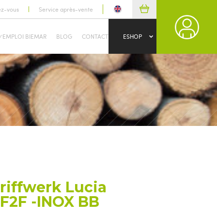
ez-vous
Service après-vente
D’EMPLOI BIEMAR
BLOG
CONTACT
ESHOP
riffwerk Lucia
F2F -INOX BB