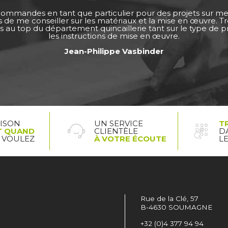
 commandes en tant que particulier pour des projets sur m
ps de me conseiller sur les matériaux et la mise en œuvre. 
s au top du département quincaillerie tant sur le type de pro
les instructions de mise en œuvre.
Jean-Philippe Vasbinder
AISON
UN SERVICE
T
T QUAND
CLIENTÈLE
D
 VOULEZ
À VOTRE ÉCOUTE
L
Rue de la Clé, 57
B-4630 SOUMAGNE
+32 (0)4 377 94 94