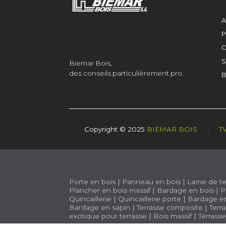
A
P
C
S
Biemar Bois,
des conseils particulièrement pro.
B
Copyright © 2025
BIEMAR BOIS
|
T
Porte en bois
|
Panneau en bois
|
Lame de te
Plancher en bois massif
|
Bardage en bois
|
P
Quincaillerie
|
Quincaillerie porte
|
Bardage e
Bardage en sapin
|
Terrasse composite
|
Terr
exotique pour terrasse
|
Bois massif
|
Terrass