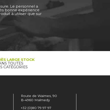
esure. Le personnel a
Très bonne expérience
duit à utiliser que sur
RÈS LARGE STOCK
ANS TOUTES
ES CATÉGORIES
Route de Waimes, 90
B-4960 Malmedy
+32 (0)80 79 97 97