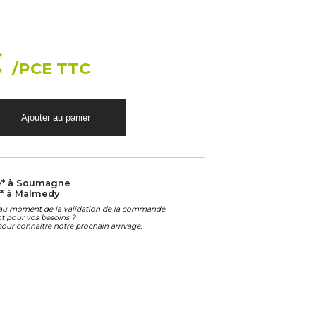
€
/PCE TTC
e* à Soumagne
* à Malmedy
é au moment de la validation de la commande.
ant pour vos besoins ?
our connaître notre prochain arrivage.