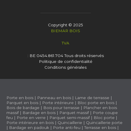
Copyright © 2025
BIEMAR BOIS
TVA
: BE 0454.861.704
Tous droits réservés
Politique de confidentialité
Conditions générales
Porte en bois
|
Panneau en bois
|
Lame de terrasse
|
Parquet en bois
|
Porte intérieure
|
Bloc porte en bois
|
Bois de bardage
|
Bois pour terrasse
|
Plancher en bois
massif
|
Bardage en bois
|
Parquet massif
|
Porte coupe
feu
|
Porte en verre
|
Parquet semi-massif
|
Bloc porte
|
Porte intérieure en bois
|
Quincaillerie
|
Quincaillerie porte
|
Bardage en padouk
|
Porte anti-feu
|
Terrasse en bois
|