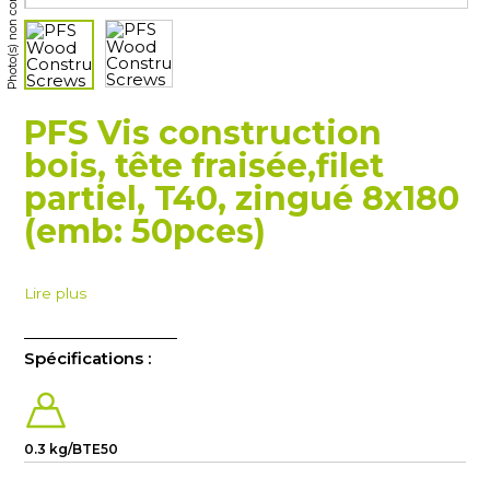
Photo(s) non contractuelle(s)
PFS Vis construction
bois, tête fraisée,filet
partiel, T40, zingué 8x180
(emb: 50pces)
Lire plus
Spécifications :
0.3 kg/BTE50