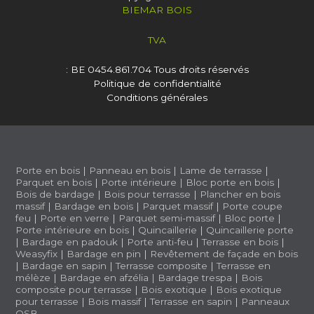
BIEMAR BOIS
TVA
: BE 0454.861.704
Tous droits réservés
Politique de confidentialité
Conditions générales
Porte en bois
|
Panneau en bois
|
Lame de terrasse
|
Parquet en bois
|
Porte intérieure
|
Bloc porte en bois
|
Bois de bardage
|
Bois pour terrasse
|
Plancher en bois
massif
|
Bardage en bois
|
Parquet massif
|
Porte coupe
feu
|
Porte en verre
|
Parquet semi-massif
|
Bloc porte
|
Porte intérieure en bois
|
Quincaillerie
|
Quincaillerie porte
|
Bardage en padouk
|
Porte anti-feu
|
Terrasse en bois
|
Weasyfix
|
Bardage en pin
|
Revêtement de façade en bois
|
Bardage en sapin
|
Terrasse composite
|
Terrasse en
mélèze
|
Bardage en afzélia |
Bardage trespa
|
Bois
composite pour terrasse
|
Bois exotique
|
Bois exotique
pour terrasse
|
Bois massif
|
Terrasse en sapin
|
Panneaux
OSB