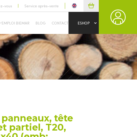
ez-vous
Service après-vente
D’EMPLOI BIEMAR
BLOG
CONTACT
ESHOP
 panneaux, tête
et partiel, T20,
5x40 (emb: