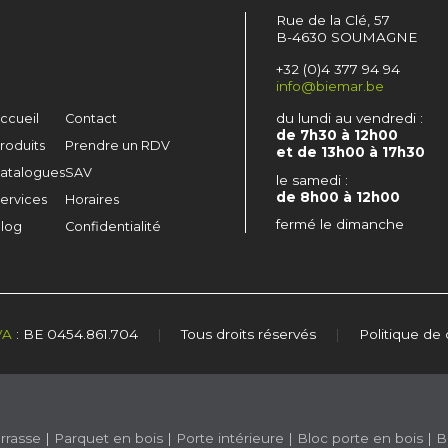
Rue de la Clé, 57
B-4630 SOUMAGNE
+32 (0)4 377 94 94
info@biemar.be
du lundi au vendredi :
ccueil
Contact
de 7h30 à 12h00
roduits
Prendre un RDV
et de 13h00 à 17h30
atalogues
SAV
le samedi :
de 8h00 à 12h00
ervices
Horaires
fermé le dimanche
log
Confidentialité
VA
: BE 0454.861.704
|
Tous droits réservés
|
Politique de 
rrasse
|
Parquet en bois
|
Porte intérieure
|
Bloc porte en bois
|
B