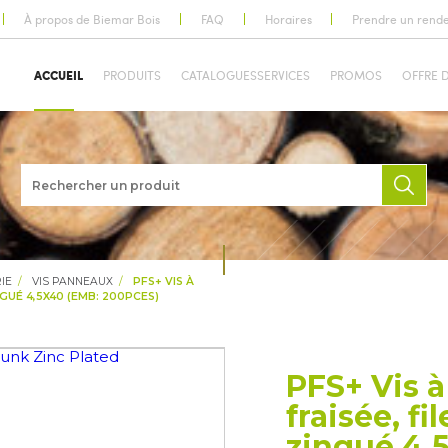
À propos de Biemar Bois
FAQ
Horaires
Prendre un rend
ACCUEIL
PRODUITS
CATALOGUES
SERVICES
PROMOS
OFFRE 
IE
VIS PANNEAUX
PFS+ VIS À
NGUÉ 4,5X40 (EMB: 200PCES)
PFS+ Vis à
fraisée, fil
zingué 4,