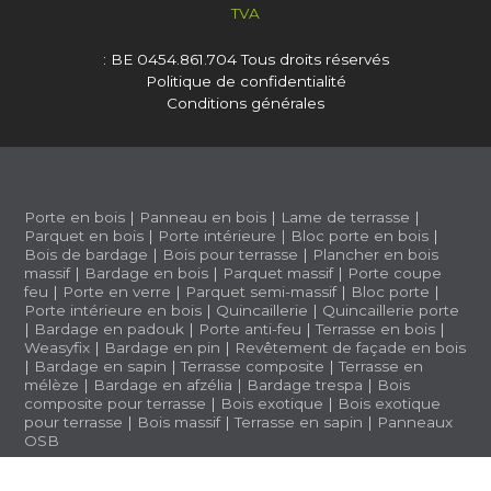
TVA
: BE 0454.861.704
Tous droits réservés
Politique de confidentialité
Conditions générales
Porte en bois
|
Panneau en bois
|
Lame de terrasse
|
Parquet en bois
|
Porte intérieure
|
Bloc porte en bois
|
Bois de bardage
|
Bois pour terrasse
|
Plancher en bois
massif
|
Bardage en bois
|
Parquet massif
|
Porte coupe
feu
|
Porte en verre
|
Parquet semi-massif
|
Bloc porte
|
Porte intérieure en bois
|
Quincaillerie
|
Quincaillerie porte
|
Bardage en padouk
|
Porte anti-feu
|
Terrasse en bois
|
Weasyfix
|
Bardage en pin
|
Revêtement de façade en bois
|
Bardage en sapin
|
Terrasse composite
|
Terrasse en
mélèze
|
Bardage en afzélia |
Bardage trespa
|
Bois
composite pour terrasse
|
Bois exotique
|
Bois exotique
pour terrasse
|
Bois massif
|
Terrasse en sapin
|
Panneaux
OSB