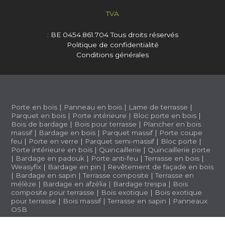
TVA
: BE 0454.861.704
Tous droits réservés
Politique de confidentialité
Conditions générales
Porte en bois
|
Panneau en bois
|
Lame de terrasse
|
Parquet en bois
|
Porte intérieure
|
Bloc porte en bois
|
Bois de bardage
|
Bois pour terrasse
|
Plancher en bois
massif
|
Bardage en bois
|
Parquet massif
|
Porte coupe
feu
|
Porte en verre
|
Parquet semi-massif
|
Bloc porte
|
Porte intérieure en bois
|
Quincaillerie
|
Quincaillerie porte
|
Bardage en padouk
|
Porte anti-feu
|
Terrasse en bois
|
Weasyfix
|
Bardage en pin
|
Revêtement de façade en bois
|
Bardage en sapin
|
Terrasse composite
|
Terrasse en
mélèze
|
Bardage en afzélia |
Bardage trespa
|
Bois
composite pour terrasse
|
Bois exotique
|
Bois exotique
pour terrasse
|
Bois massif
|
Terrasse en sapin
|
Panneaux
OSB